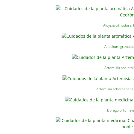
Aloysia citriodora: 
Anethum graveole
Artemisia absinth
Artemisia arborescens
Borago officinali