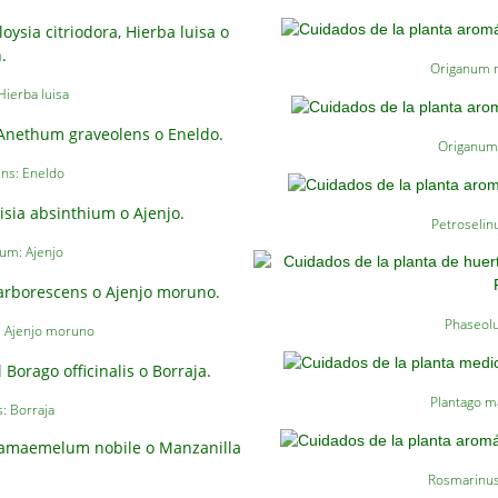
Origanum m
Hierba luisa
Origanum 
ns: Eneldo
Petroselin
ium: Ajenjo
Phaseolus
: Ajenjo moruno
Plantago m
s: Borraja
Rosmarinus 