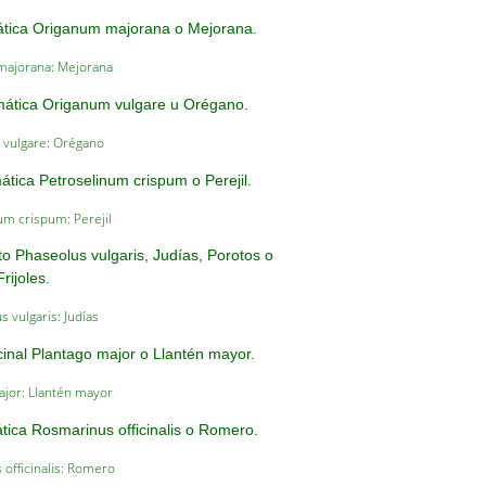
ajorana: Mejorana
vulgare: Orégano
um crispum: Perejil
 vulgaris: Judías
ajor: Llantén mayor
officinalis: Romero