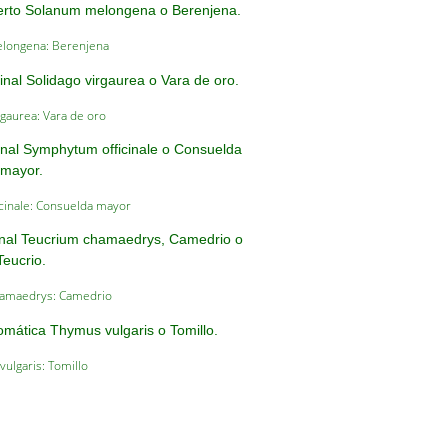
longena: Berenjena
rgaurea: Vara de oro
cinale: Consuelda mayor
amaedrys: Camedrio
ulgaris: Tomillo