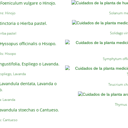
re: Hinojo
Solanum me
Solidago vi
ierba pastel
lis: Hisopo
Symphytum offi
Espliego, Lavanda
Teucrium ch
a: Lavanda
Thymus v
s: Cantueso