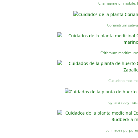
Chamaemelum nobile: M
Coriandrum sativu
Crithmum maritimum:
Cucurbita maxima
Cynara scolymus:
Echinacea purpurea