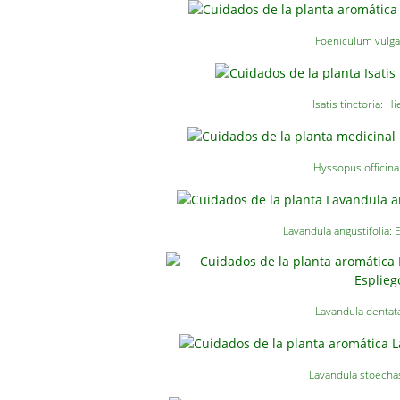
Foeniculum vulga
Isatis tinctoria: H
Hyssopus officina
Lavandula angustifolia: 
Lavandula dentat
Lavandula stoecha