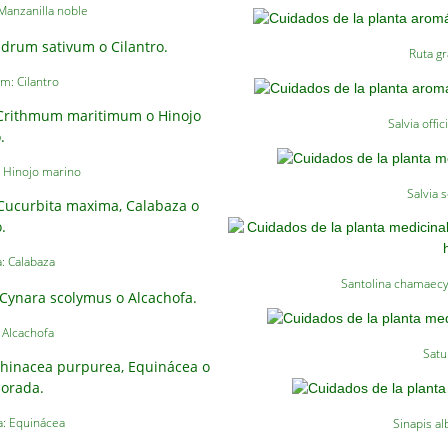
anzanilla noble
Ruta g
m: Cilantro
Salvia offi
 Hinojo marino
Salvia 
: Calabaza
Santolina chamaec
 Alcachofa
Satu
: Equinácea
Sinapis al