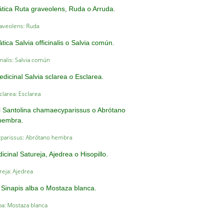
raveolens: Ruda
cinalis: Salvia común
sclarea: Esclarea
yparissus: Abrótano hembra
reja: Ajedrea
ba: Mostaza blanca