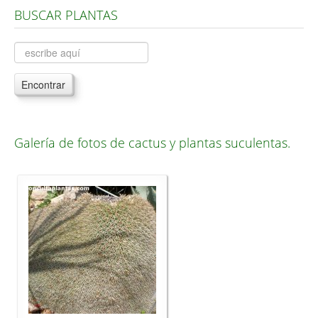
BUSCAR PLANTAS
Árboles, Cicas y Palmeras de la G a la Z
Plantas Anuales y Perennes
Plantas Bulbosas y Acuáticas
Encontrar
Plantas de Interior
Plantas Trepadoras
Galería de fotos de cactus y plantas suculentas.
Plantas Aromáticas y de Huerto
Plantas Carnívoras y Orquídeas
Consejos
Hemisferio Norte
Hemisferio Sur
Enfermedades
Animales
Hongos