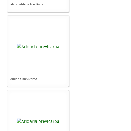
Abromeitiella brevifolia
Carencias
Fotos
Flores y Plantas
Árboles y Palmeras
Arbustos y Trepadoras
Cactus y Suculentas
Aridaria brevicarpa