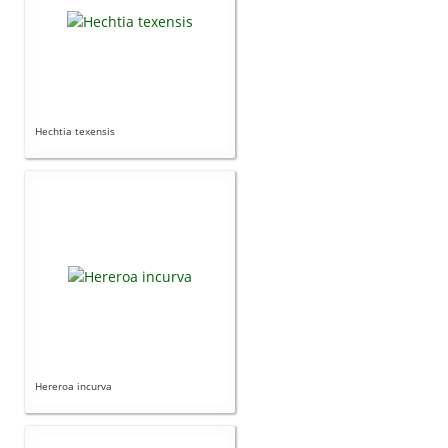
Hechtia texensis
Hereroa incurva