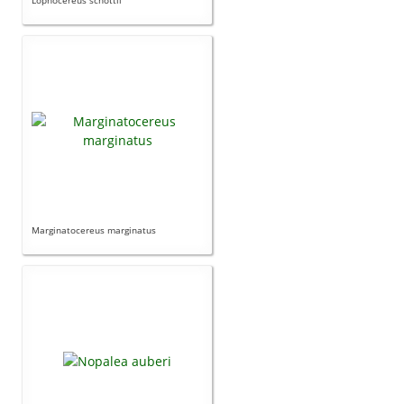
Lophocereus schottii
Marginatocereus marginatus