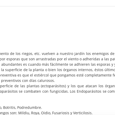
ento de los riegos, etc. vuelven a nuestro jardín los enemigos de
por esporas que son arrastradas por el viento o adheridas a las pat
gos abundantes es cuando más fácilmente se adhieren las esporas y 
a superficie de la planta o bien los órganos internos, éstos últi
preventiva es que el estiércol que pongamos esté completamente f
s preventivos con días calurosos.
erficie de las plantas (ectoparásitos) y los que atacan los órga
ctoparásitos se combaten con fungicidas. Los Endoparásitos se co
o, Botritis, Podredumbre.
 son: Mildiu, Roya, Oidio, Fusariosis y Verticilosis.