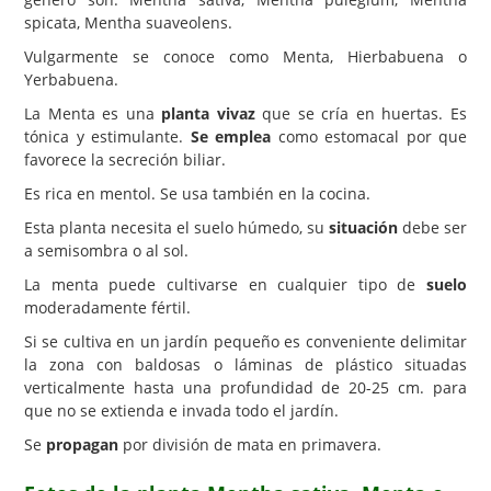
spicata, Mentha suaveolens.
Carencias
Vulgarmente se conoce como Menta, Hierbabuena o
Fotos
Yerbabuena.
Flores y Plantas
La Menta es una
planta vivaz
que se cría en huertas. Es
tónica y estimulante.
Se emplea
como estomacal por que
Árboles y Palmeras
favorece la secreción biliar.
Arbustos y Trepadoras
Es rica en mentol. Se usa también en la cocina.
Esta planta necesita el suelo húmedo, su
Cactus y Suculentas
situación
debe ser
a semisombra o al sol.
La menta puede cultivarse en cualquier tipo de
suelo
moderadamente fértil.
Si se cultiva en un jardín pequeño es conveniente delimitar
la zona con baldosas o láminas de plástico situadas
verticalmente hasta una profundidad de 20-25 cm. para
que no se extienda e invada todo el jardín.
Se
propagan
por división de mata en primavera.