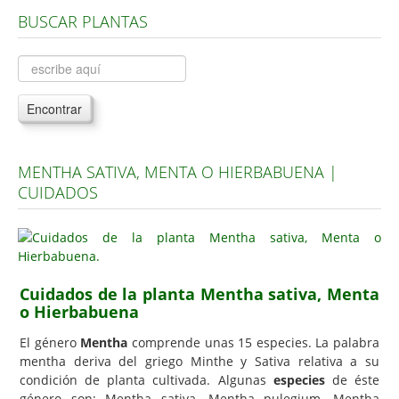
BUSCAR PLANTAS
Árboles, Cicas y Palmeras de la G a la Z
Plantas Anuales y Perennes
Plantas Bulbosas y Acuáticas
Encontrar
Plantas de Interior
Plantas Trepadoras
MENTHA SATIVA, MENTA O HIERBABUENA |
Plantas Aromáticas y de Huerto
CUIDADOS
Plantas Carnívoras y Orquídeas
Consejos
Hemisferio Norte
Cuidados de la planta Mentha sativa, Menta
Hemisferio Sur
o Hierbabuena
Enfermedades
El género
Mentha
comprende unas 15 especies. La palabra
mentha deriva del griego Minthe y Sativa relativa a su
Animales
condición de planta cultivada. Algunas
especies
de éste
Hongos
género son: Mentha sativa, Mentha pulegium, Mentha