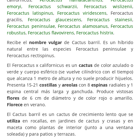
emoryi
,
Ferocactus schwarzii
,
Ferocactus wislizenii
,
Carencias
Ferocactus latispinus
,
Ferocactus viridescens
, Ferocactus
gracilis,
Ferocactus glaucescens
,
Ferocactus stainesii
,
Fotos
Ferocactus peninsulae
,
Ferocactus alamosanus
,
Ferocactus
Flores y Plantas
robustus
,
Ferocactus flavovirens
,
Ferocactus histrix
.
Recibe el
nombre vulgar
de Cactus barril. Es un híbrido
Árboles y Palmeras
natural entre las especies Ferocactus peninsulae y
Arbustos y Trepadoras
Ferocactus rectispinus.
Cactus y Suculentas
El Ferocactus x californicus es un
cactus
de color azulado o
verde y cuerpo esférico (se vuelve cilíndrico con el tiempo)
que alcanza 1 metro de altura y no suele producir hijuelos.
Presenta 15-21
costillas
y
areolas
con 8
espinas
radiales y 1
espina central más larga y ganchuda. Produce vistosas
flores
de 6 cm de diámetro y de color rojo o amarillo.
Florece
en verano.
El Cactus barril es un cactus de crecimiento lento que se
utiliza
en rocallas, en jardines de cactus y crasas y en
maceta como plantas de interior (junto a una ventana
soleada) y para patios y terrazas.