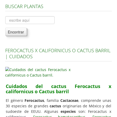
BUSCAR PLANTAS
Árboles, Cicas y Palmeras de la G a la Z
Plantas Anuales y Perennes
Plantas Bulbosas y Acuáticas
Encontrar
Plantas de Interior
Plantas Trepadoras
FEROCACTUS X CALIFORNICUS O CACTUS BARRIL
Plantas Aromáticas y de Huerto
| CUIDADOS
Plantas Carnívoras y Orquídeas
Consejos
Hemisferio Norte
Cuidados del cactus Ferocactus x
Hemisferio Sur
californicus o Cactus barril
Enfermedades
El género
Ferocactus
, familia
Cactaceae
, comprende unas
30 especies de grandes
cactus
originarias de México y del
Animales
sudoeste de EEUU. Algunas
especies
son: Ferocactus x
Hongos
californicus,
Ferocactus hamatacanthus
,
Ferocactus