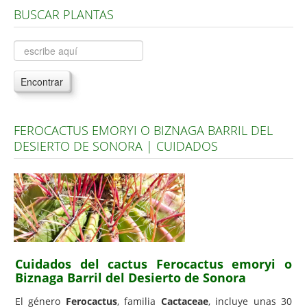
BUSCAR PLANTAS
Árboles, Cicas y Palmeras de la G a la Z
Plantas Anuales y Perennes
Plantas Bulbosas y Acuáticas
Encontrar
Plantas de Interior
Plantas Trepadoras
FEROCACTUS EMORYI O BIZNAGA BARRIL DEL
Plantas Aromáticas y de Huerto
DESIERTO DE SONORA | CUIDADOS
Plantas Carnívoras y Orquídeas
Consejos
Hemisferio Norte
Hemisferio Sur
Enfermedades
Cuidados del cactus Ferocactus emoryi o
Biznaga Barril del Desierto de Sonora
Animales
El género
Ferocactus
, familia
Cactaceae
, incluye unas 30
Hongos