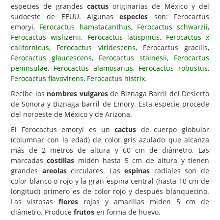
especies de grandes
cactus
originarias de México y del
Carencias
sudoeste de EEUU. Algunas
especies
son: Ferocactus
emoryi,
Ferocactus hamatacanthus
,
Ferocactus schwarzii
,
Fotos
Ferocactus wislizenii
,
Ferocactus latispinus
,
Ferocactus x
californicus
,
Ferocactus viridescens
, Ferocactus gracilis,
Flores y Plantas
Ferocactus glaucescens
,
Ferocactus stainesii
,
Ferocactus
Árboles y Palmeras
peninsulae
,
Ferocactus alamosanus
,
Ferocactus robustus
,
Ferocactus flavovirens
,
Ferocactus histrix
.
Arbustos y Trepadoras
Recibe los
nombres vulgares
de Biznaga Barril del Desierto
Cactus y Suculentas
de Sonora y Biznaga barril de Emory. Esta especie procede
del noroeste de México y de Arizona.
El Ferocactus emoryi es un
cactus
de cuerpo globular
(columnar con la edad) de color gris azulado que alcanza
más de 2 metros de altura y 60 cm de diámetro. Las
marcadas
costillas
miden hasta 5 cm de altura y tienen
grandes
areolas
circulares. Las
espinas
radiales son de
color blanco o rojo y la gran espina central (hasta 10 cm de
longitud) primero es de color rojo y después blanquecino.
Las vistosas
flores
rojas y amarillas miden 5 cm de
diámetro. Produce
frutos
en forma de huevo.