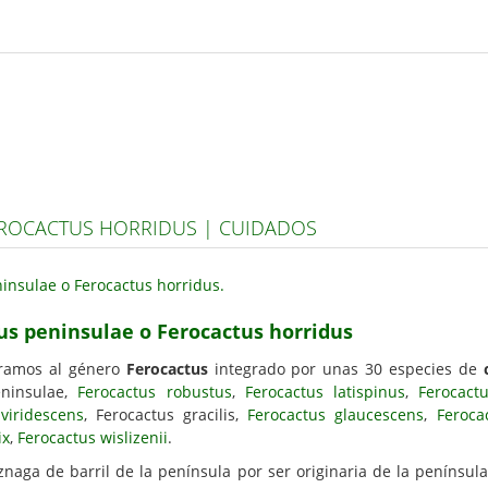
EROCACTUS HORRIDUS | CUIDADOS
us peninsulae o Ferocactus horridus
ramos al género
Ferocactus
integrado por unas 30 especies de
ninsulae,
Ferocactus robustus
,
Ferocactus latispinus
,
Ferocact
viridescens
, Ferocactus gracilis,
Ferocactus glaucescens
,
Feroca
ix
,
Ferocactus wislizenii
.
naga de barril de la península por ser originaria de la península