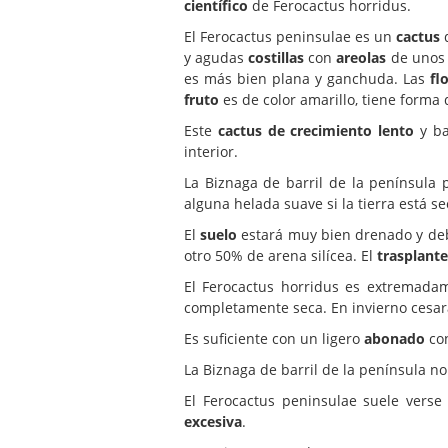
científico
de Ferocactus horridus.
El Ferocactus peninsulae es un
cactus
d
y agudas
costillas
con
areolas
de unos 
es más bien plana y ganchuda. Las
fl
fruto
es de color amarillo, tiene forma
Este
cactus de crecimiento lento
y ba
interior.
La Biznaga de barril de la península 
alguna helada suave si la tierra está se
El
suelo
estará muy bien drenado y deb
otro 50% de arena silícea. El
trasplante
El Ferocactus horridus es extremad
completamente seca. En invierno cesará
Es suficiente con un ligero
abonado
con
La Biznaga de barril de la península n
El Ferocactus peninsulae suele verse
excesiva
.