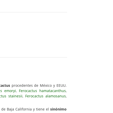
cactus
procedentes de México y EEUU.
us emoryi
,
Ferocactus hamatacanthus
,
ctus stainesii
,
Ferocactus alamosanus
,
 de Baja California y tiene el
sinónimo