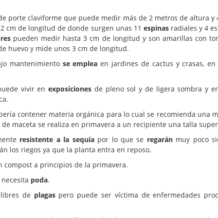
e porte claviforme que puede medir más de 2 metros de altura y
2 cm de longitud de donde surgen unas 11
espinas
radiales y 4 es
ores
pueden medir hasta 3 cm de longitud y son amarillas con to
 de huevo y mide unos 3 cm de longitud.
jo mantenimiento
se emplea
en jardines de cactus y crasas, en
puede vivir en
exposiciones
de pleno sol y de ligera sombra y en 
ca.
ería contener materia orgánica para lo cual se recomienda una m
de maceta se realiza en primavera a un recipiente una talla super
amente
resistente a la sequía
por lo que se
regarán
muy poco sie
n los riegos ya que la planta entra en reposo.
 compost a principios de la primavera.
o necesita
poda
.
 libres de
plagas
pero puede ser víctima de enfermedades prod