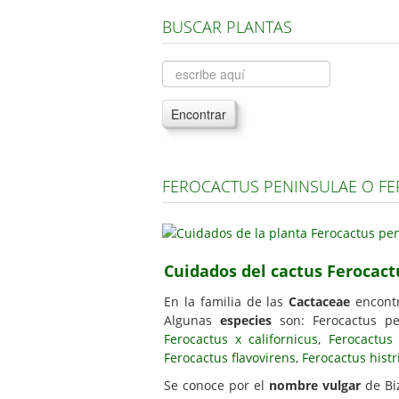
BUSCAR PLANTAS
Encontrar
FEROCACTUS PENINSULAE O F
Cuidados del cactus Ferocact
En la familia de las
Cactaceae
encont
Algunas
especies
son: Ferocactus pe
Ferocactus x californicus
,
Ferocactus 
Ferocactus flavovirens
,
Ferocactus histr
Se conoce por el
nombre vulgar
de Biz