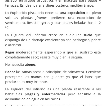
aislado, en grupos arbustivos y en macetas para patios y
terrazas. Es ideal para jardines costeros mediterráneos.
La Euphorbia piscatoria necesita una
exposición
de pleno
sol; las plantas jóvenes prefieren una exposición de
semisombra. Resiste ligeras y ocasionales heladas hasta -2
ºC.
La Higuera del infierno crece en cualquier
suelo
que
disponga de un drenaje excelente ya sea pedregoso, pobre
o arenoso.
Regar
moderadamente esperando a que el sustrato esté
completamente seco; resiste muy bien la sequía.
No necesita
abono
.
Podar
las ramas secas a principios de primavera. Conviene
protegerse las manos con guantes ya que el látex que
producen es muy irritante.
La Higuera del infierno es una planta resistente a las
habituales
plagas y enfermedades
pero sensible a la
acumulación de agua en las raíces.