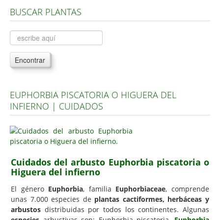
BUSCAR PLANTAS
Árboles, Cicas y Palmeras de la G a la Z
Plantas Anuales y Perennes
Plantas Bulbosas y Acuáticas
Encontrar
Plantas de Interior
Plantas Trepadoras
EUPHORBIA PISCATORIA O HIGUERA DEL
Plantas Aromáticas y de Huerto
INFIERNO | CUIDADOS
Plantas Carnívoras y Orquídeas
Consejos
Hemisferio Norte
Cuidados del arbusto Euphorbia piscatoria o
Hemisferio Sur
Higuera del infierno
Enfermedades
El género
Euphorbia
, familia
Euphorbiaceae
, comprende
unas 7.000 especies de
plantas cactiformes, herbáceas y
Animales
arbustos
distribuidas por todos los continentes. Algunas
Hongos
especies
arbustivas son: Euphorbia piscatoria,
Euphorbia