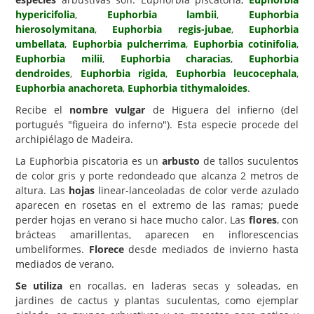
hypericifolia
,
Euphorbia lambii
,
Euphorbia
Carencias
hierosolymitana
,
Euphorbia regis-jubae
,
Euphorbia
umbellata
,
Euphorbia pulcherrima
,
Euphorbia cotinifolia
,
Fotos
Euphorbia milii
,
Euphorbia characias
,
Euphorbia
Flores y Plantas
dendroides
,
Euphorbia rigida
,
Euphorbia leucocephala
,
Euphorbia anachoreta
,
Euphorbia tithymaloides
.
Árboles y Palmeras
Recibe el
nombre vulgar
de Higuera del infierno (del
Arbustos y Trepadoras
portugués "figueira do inferno"). Esta especie procede del
archipiélago de Madeira.
Cactus y Suculentas
La Euphorbia piscatoria es un
arbusto
de tallos suculentos
de color gris y porte redondeado que alcanza 2 metros de
altura. Las
hojas
linear-lanceoladas de color verde azulado
aparecen en rosetas en el extremo de las ramas; puede
perder hojas en verano si hace mucho calor. Las
flores
, con
brácteas amarillentas, aparecen en inflorescencias
umbeliformes.
Florece
desde mediados de invierno hasta
mediados de verano.
Se utiliza
en rocallas, en laderas secas y soleadas, en
jardines de cactus y plantas suculentas, como ejemplar