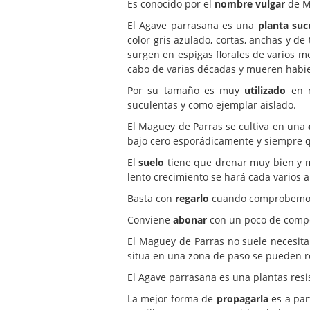
Es conocido por el
nombre vulgar
de Ma
El Agave parrasana es una
planta suc
color gris azulado, cortas, anchas y d
surgen en espigas florales de varios m
cabo de varias décadas y mueren habie
Por su tamaño es muy
utilizado
en m
suculentas y como ejemplar aislado.
El Maguey de Parras se cultiva en una
bajo cero esporádicamente y siempre qu
El
suelo
tiene que drenar muy bien y me
lento crecimiento se hará cada varios a
Basta con
regarlo
cuando comprobemos q
Conviene
abonar
con un poco de compos
El Maguey de Parras no suele necesit
situa en una zona de paso se pueden r
El Agave parrasana es una plantas resi
La mejor forma de
propagarla
es a par