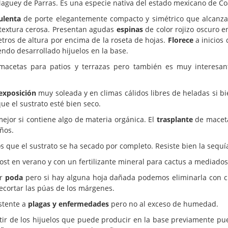
guey de Parras. Es una especie nativa del estado mexicano de Co
ulenta
de porte elegantemente compacto y simétrico que alcanza
e textura cerosa. Presentan agudas
espinas
de color rojizo oscuro 
etros de altura por encima de la roseta de hojas.
Florece
a inicios 
ndo desarrollado hijuelos en la base.
acetas para patios y terrazas pero también es muy interesante
exposición
muy soleada y en climas cálidos libres de heladas si bi
e el sustrato esté bien seco.
jor si contiene algo de materia orgánica. El
trasplante
de maceta
ños.
ue el sustrato se ha secado por completo. Resiste bien la sequí
t en verano y con un fertilizante mineral para cactus a mediados 
ar
poda
pero si hay alguna hoja dañada podemos eliminarla con cui
ecortar las púas de los márgenes.
stente a
plagas y enfermedades
pero no al exceso de humedad.
tir de los hijuelos que puede producir en la base previamente pue