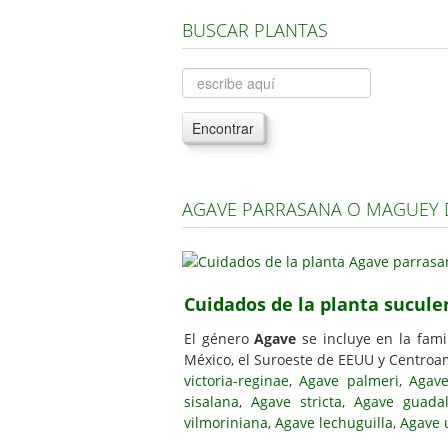
BUSCAR PLANTAS
Encontrar
AGAVE PARRASANA O MAGUEY 
Cuidados de la planta sucul
El género
Agave
se incluye en la fami
México, el Suroeste de EEUU y Centroa
victoria-reginae
,
Agave palmeri
,
Agave
sisalana
,
Agave stricta
,
Agave guadal
vilmoriniana
,
Agave lechuguilla
,
Agave u