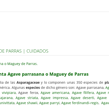
DE PARRAS | CUIDADOS
enta Agave parrasana o Maguey de Parras
lia de las
Asparagaceae
y lo componen unas 350 especies de
pl
mérica. Algunas
especies
de dicho género son: Agave parrasana,
Ag
 vivipiara
, Agave ferox,
Agave americana
,
Agave filifera
,
Agave 
ajarana
,
Agave striata
,
Agave impressa
,
Agave deserti
,
Agave 
nivittata
,
Agave shawii
,
Agave parryi
,
Agave ferdinandi-regis
,
Agav