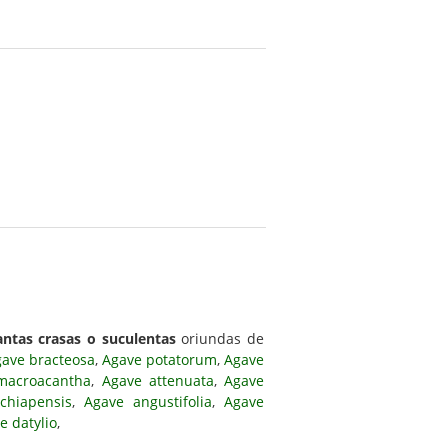
antas crasas o suculentas
oriundas de
ave bracteosa
,
Agave potatorum
,
Agave
macroacantha
,
Agave attenuata
,
Agave
chiapensis
,
Agave angustifolia
,
Agave
e datylio
,