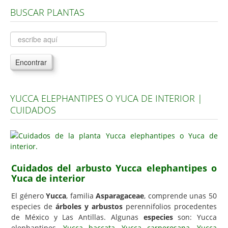
BUSCAR PLANTAS
Árboles, Cicas y Palmeras de la G a la Z
Plantas Anuales y Perennes
Plantas Bulbosas y Acuáticas
Encontrar
Plantas de Interior
Plantas Trepadoras
YUCCA ELEPHANTIPES O YUCA DE INTERIOR |
Plantas Aromáticas y de Huerto
CUIDADOS
Plantas Carnívoras y Orquídeas
Consejos
Hemisferio Norte
Cuidados del arbusto Yucca elephantipes o
Hemisferio Sur
Yuca de interior
Enfermedades
El género
Yucca
, familia
Asparagaceae
,
comprende unas 50
especies de
árboles y arbustos
perennifolios procedentes
Animales
de México y Las Antillas. Algunas
especies
son: Yucca
Hongos
elephantipes,
Yucca baccata
,
Yucca carnerosana
,
Yucca