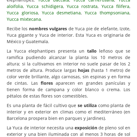
aloifolia
,
Yucca schidigera
,
Yucca rostrata
,
Yucca filifera
,
Carencias
Yucca gloriosa
,
Yucca desmetiana
,
Yucca thompsoniana
,
Yucca mixtecana
.
Fotos
Recibe los
nombres vulgares
de Yuca pie de elefante, Izote,
Flores y Plantas
Yuca gigante y Yuca de interior. Esta Yuca es originaria de
México y Guatemala.
Árboles y Palmeras
La Yucca elephantipes presenta un
tallo
leñoso que se
Arbustos y Trepadoras
ramifica pudiendo alcanzar la planta los 10 metros de
Cactus y Suculentas
altura; si la cultivamos en interior no suele pasar de los 2
metros de altura. Produce largas
hojas
(hasta 1 metro) de
color verde brillante, algo carnosas, sin espinas y en forma
de cintas. Las
flores
aparecen en grandes panículas y
tienen forma de campana y color blanco o crema. Los
pétalos de estas flores son comestibles.
Es una planta de fácil cultivo que
se utiliza
como planta de
interior y en exterior en climas como el mediterráneo (en
Barcelona prospera bien en parques y jardines).
La Yuca de interior necesita una
exposición
de pleno sol en
exterior y una bien iluminada con al menos 3 horas de sol