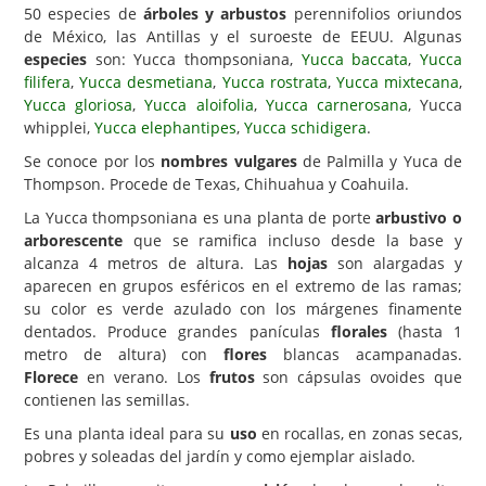
50 especies de
árboles y arbustos
perennifolios oriundos
Carencias
de México, las Antillas y el suroeste de EEUU. Algunas
especies
son: Yucca thompsoniana,
Yucca baccata
,
Yucca
Fotos
filifera
,
Yucca desmetiana
,
Yucca rostrata
,
Yucca mixtecana
,
Yucca gloriosa
,
Yucca aloifolia
,
Yucca carnerosana
, Yucca
Flores y Plantas
whipplei,
Yucca elephantipes
,
Yucca schidigera
.
Árboles y Palmeras
Se conoce por los
nombres vulgares
de Palmilla y Yuca de
Thompson. Procede de Texas, Chihuahua y Coahuila.
Arbustos y Trepadoras
La Yucca thompsoniana es una planta de porte
arbustivo o
Cactus y Suculentas
arborescente
que se ramifica incluso desde la base y
alcanza 4 metros de altura. Las
hojas
son alargadas y
aparecen en grupos esféricos en el extremo de las ramas;
su color es verde azulado con los márgenes finamente
dentados. Produce grandes panículas
florales
(hasta 1
metro de altura) con
flores
blancas acampanadas.
Florece
en verano. Los
frutos
son cápsulas ovoides que
contienen las semillas.
Es una planta ideal para su
uso
en rocallas, en zonas secas,
pobres y soleadas del jardín y como ejemplar aislado.