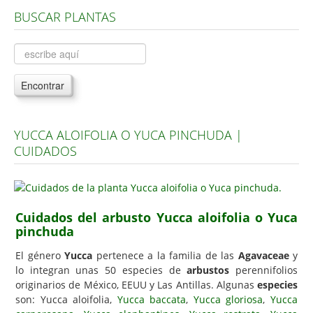
BUSCAR PLANTAS
Árboles, Cicas y Palmeras de la G a la Z
Plantas Anuales y Perennes
Plantas Bulbosas y Acuáticas
Encontrar
Plantas de Interior
Plantas Trepadoras
YUCCA ALOIFOLIA O YUCA PINCHUDA |
Plantas Aromáticas y de Huerto
CUIDADOS
Plantas Carnívoras y Orquídeas
Consejos
Hemisferio Norte
Cuidados del arbusto Yucca aloifolia o Yuca
pinchuda
Hemisferio Sur
El género
Yucca
pertenece a la familia de las
Agavaceae
y
Enfermedades
lo integran unas 50 especies de
arbustos
perennifolios
originarios de México, EEUU y Las Antillas. Algunas
especies
Animales
son: Yucca aloifolia,
Yucca baccata
,
Yucca gloriosa
,
Yucca
Hongos