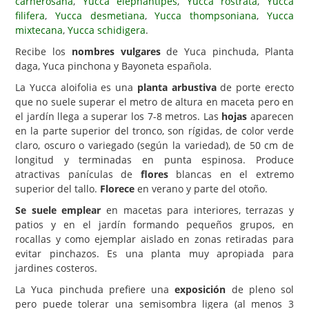
carnerosana
,
Yucca elephantipes
,
Yucca rostrata
,
Yucca
filifera
,
Yucca desmetiana
,
Yucca thompsoniana
,
Yucca
Carencias
mixtecana
,
Yucca schidigera
.
Fotos
Recibe los
nombres vulgares
de Yuca pinchuda, Planta
daga, Yuca pinchona y Bayoneta española.
Flores y Plantas
La Yucca aloifolia es una
planta arbustiva
de porte erecto
Árboles y Palmeras
que no suele superar el metro de altura en maceta pero en
el jardín llega a superar los 7-8 metros. Las
hojas
aparecen
Arbustos y Trepadoras
en la parte superior del tronco, son rígidas, de color verde
Cactus y Suculentas
claro, oscuro o variegado (según la variedad), de 50 cm de
longitud y terminadas en punta espinosa. Produce
atractivas panículas de
flores
blancas en el extremo
superior del tallo.
Florece
en verano y parte del otoño.
Se suele emplear
en macetas para interiores, terrazas y
patios y en el jardín formando pequeños grupos, en
rocallas y como ejemplar aislado en zonas retiradas para
evitar pinchazos. Es una planta muy apropiada para
jardines costeros.
La Yuca pinchuda prefiere una
exposición
de pleno sol
pero puede tolerar una semisombra ligera (al menos 3