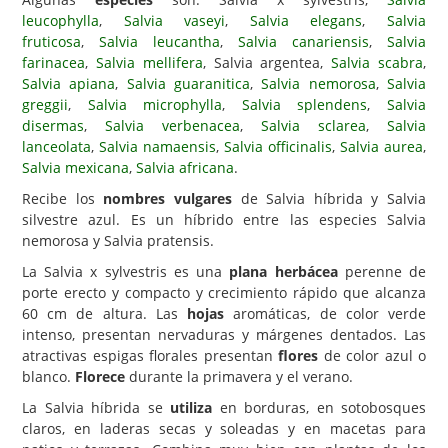
leucophylla
,
Salvia vaseyi
,
Salvia elegans
,
Salvia
Carencias
fruticosa
,
Salvia leucantha
,
Salvia canariensis
,
Salvia
farinacea
,
Salvia mellifera
, Salvia argentea,
Salvia scabra
,
Fotos
Salvia apiana
,
Salvia guaranitica
,
Salvia nemorosa
,
Salvia
Flores y Plantas
greggii
,
Salvia microphylla
,
Salvia splendens
,
Salvia
disermas
,
Salvia verbenacea
,
Salvia sclarea
,
Salvia
Árboles y Palmeras
lanceolata
,
Salvia namaensis
,
Salvia officinalis
,
Salvia aurea
,
Salvia mexicana
,
Salvia africana
.
Arbustos y Trepadoras
Recibe los
nombres vulgares
de Salvia híbrida y Salvia
Cactus y Suculentas
silvestre azul. Es un híbrido entre las especies Salvia
nemorosa y Salvia pratensis.
La Salvia x sylvestris es una
plana herbácea
perenne de
porte erecto y compacto y crecimiento rápido que alcanza
60 cm de altura. Las
hojas
aromáticas, de color verde
intenso, presentan nervaduras y márgenes dentados. Las
atractivas espigas florales presentan
flores
de color azul o
blanco.
Florece
durante la primavera y el verano.
La Salvia híbrida se
utiliza
en borduras, en sotobosques
claros, en laderas secas y soleadas y en macetas para