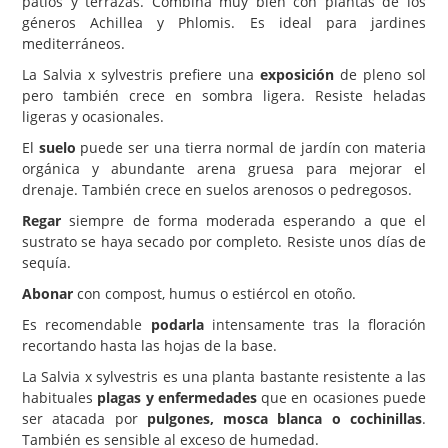
patios y terrazas. Combina muy bien con plantas de los
géneros Achillea y Phlomis. Es ideal para jardines
mediterráneos.
La Salvia x sylvestris prefiere una
exposición
de pleno sol
pero también crece en sombra ligera. Resiste heladas
ligeras y ocasionales.
El
suelo
puede ser una tierra normal de jardín con materia
orgánica y abundante arena gruesa para mejorar el
drenaje. También crece en suelos arenosos o pedregosos.
Regar
siempre de forma moderada esperando a que el
sustrato se haya secado por completo. Resiste unos días de
sequía.
Abonar
con compost, humus o estiércol en otoño.
Es recomendable
podarla
intensamente tras la floración
recortando hasta las hojas de la base.
La Salvia x sylvestris es una planta bastante resistente a las
habituales
plagas y enfermedades
que en ocasiones puede
ser atacada por
pulgones, mosca blanca o cochinillas
.
También es sensible al exceso de humedad.