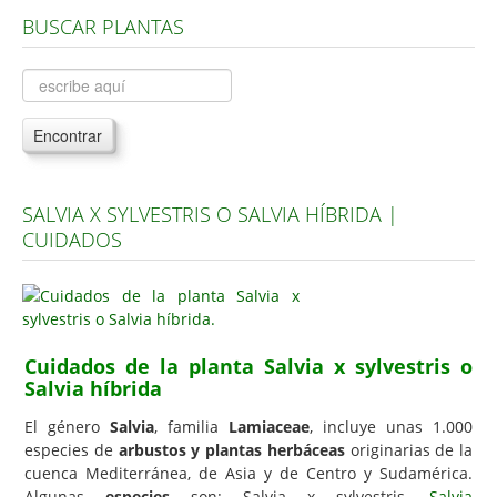
BUSCAR PLANTAS
Árboles, Cicas y Palmeras de la G a la Z
Plantas Anuales y Perennes
Plantas Bulbosas y Acuáticas
Encontrar
Plantas de Interior
Plantas Trepadoras
SALVIA X SYLVESTRIS O SALVIA HÍBRIDA |
Plantas Aromáticas y de Huerto
CUIDADOS
Plantas Carnívoras y Orquídeas
Consejos
Hemisferio Norte
Cuidados de la planta Salvia x sylvestris o
Hemisferio Sur
Salvia híbrida
Enfermedades
El género
Salvia
, familia
Lamiaceae
, incluye unas 1.000
especies de
arbustos y plantas herbáceas
originarias de la
Animales
cuenca Mediterránea, de Asia y de Centro y Sudamérica.
Hongos
Algunas
especies
son: Salvia x sylvestris,
Salvia