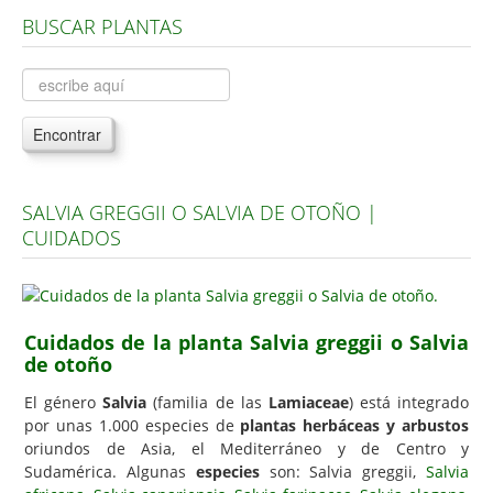
BUSCAR PLANTAS
Árboles, Cicas y Palmeras de la G a la Z
Plantas Anuales y Perennes
Plantas Bulbosas y Acuáticas
Encontrar
Plantas de Interior
Plantas Trepadoras
SALVIA GREGGII O SALVIA DE OTOÑO |
Plantas Aromáticas y de Huerto
CUIDADOS
Plantas Carnívoras y Orquídeas
Consejos
Hemisferio Norte
Cuidados de la planta Salvia greggii o Salvia
de otoño
Hemisferio Sur
El género
Salvia
(familia de las
Lamiaceae
) está integrado
Enfermedades
por unas 1.000 especies de
plantas herbáceas y arbustos
oriundos de Asia, el Mediterráneo y de Centro y
Animales
Sudamérica. Algunas
especies
son: Salvia greggii,
Salvia
Hongos