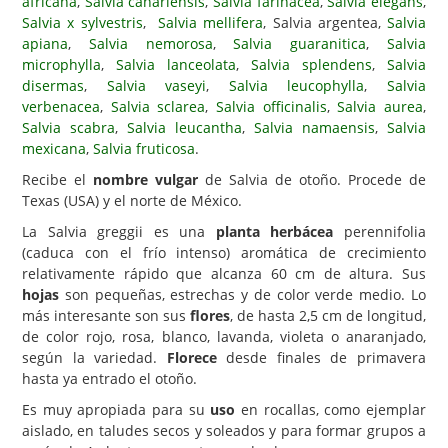
africana
,
Salvia canariensis
,
Salvia farinacea
,
Salvia elegans
,
Salvia x sylvestris
,
Salvia mellifera
, Salvia argentea,
Salvia
Carencias
apiana
,
Salvia nemorosa
,
Salvia guaranitica
,
Salvia
microphylla
,
Salvia lanceolata
,
Salvia splendens
,
Salvia
Fotos
disermas
,
Salvia vaseyi
,
Salvia leucophylla
,
Salvia
Flores y Plantas
verbenacea
,
Salvia sclarea
,
Salvia officinalis
,
Salvia aurea
,
Salvia scabra
,
Salvia leucantha
,
Salvia namaensis
,
Salvia
Árboles y Palmeras
mexicana
,
Salvia fruticosa
.
Arbustos y Trepadoras
Recibe el
nombre vulgar
de Salvia de otoño. Procede de
Texas (USA) y el norte de México.
Cactus y Suculentas
La Salvia greggii es una
planta herbácea
perennifolia
(caduca con el frío intenso) aromática de crecimiento
relativamente rápido que alcanza 60 cm de altura. Sus
hojas
son pequeñas, estrechas y de color verde medio. Lo
más interesante son sus
flores
, de hasta 2,5 cm de longitud,
de color rojo, rosa, blanco, lavanda, violeta o anaranjado,
según la variedad.
Florece
desde finales de primavera
hasta ya entrado el otoño.
Es muy apropiada para su
uso
en rocallas, como ejemplar
aislado, en taludes secos y soleados y para formar grupos a