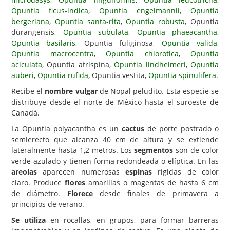
Opuntia ficus-indica
,
Opuntia engelmannii
,
Opuntia
Carencias
bergeriana
,
Opuntia santa-rita
,
Opuntia robusta
, Opuntia
durangensis,
Opuntia subulata
,
Opuntia phaeacantha
,
Fotos
Opuntia basilaris
, Opuntia fuliginosa,
Opuntia valida
,
Flores y Plantas
Opuntia macrocentra
,
Opuntia chlorotica
,
Opuntia
aciculata
, Opuntia atrispina,
Opuntia lindheimeri
,
Opuntia
Árboles y Palmeras
auberi
,
Opuntia rufida
, Opuntia vestita,
Opuntia spinulifera
.
Arbustos y Trepadoras
Recibe el
nombre vulgar
de Nopal peludito. Esta especie se
distribuye desde el norte de México hasta el suroeste de
Cactus y Suculentas
Canadá.
La Opuntia polyacantha es un
cactus
de porte postrado o
semierecto que alcanza 40 cm de altura y se extiende
lateralmente hasta 1,2 metros. Los
segmentos
son de color
verde azulado y tienen forma redondeada o elíptica. En las
areolas
aparecen numerosas
espinas
rígidas de color
claro. Produce
flores
amarillas o magentas de hasta 6 cm
de diámetro.
Florece
desde finales de primavera a
principios de verano.
Se utiliza
en rocallas, en grupos, para formar barreras