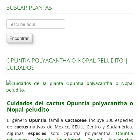
BUSCAR PLANTAS
Árboles, Cicas y Palmeras de la G a la Z
Plantas Anuales y Perennes
Plantas Bulbosas y Acuáticas
Encontrar
Plantas de Interior
Plantas Trepadoras
OPUNTIA POLYACANTHA O NOPAL PELUDITO |
Plantas Aromáticas y de Huerto
CUIDADOS
Plantas Carnívoras y Orquídeas
Consejos
Hemisferio Norte
Cuidados del cactus Opuntia polyacantha o
Hemisferio Sur
Nopal peludito
Enfermedades
El género
Opuntia
, familia
Cactaceae
, incluye 300 especies
de
cactus
nativos de México, EEUU, Centro y Sudamérica.
Animales
Algunas
especies
son: Opuntia polyacantha,
Opuntia
Hongos
microdasys
,
Opuntia linguiformis
,
Opuntia leucotricha
,