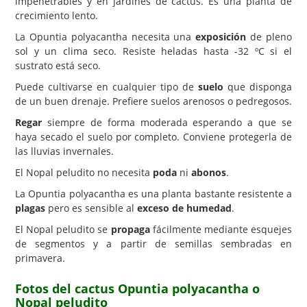
impenetrables y en jardines de cactus. Es una planta de
crecimiento lento.
La Opuntia polyacantha necesita una
exposición
de pleno
sol y un clima seco. Resiste heladas hasta -32 ºC si el
sustrato está seco.
Puede cultivarse en cualquier tipo de
suelo
que disponga
de un buen drenaje. Prefiere suelos arenosos o pedregosos.
Regar
siempre de forma moderada esperando a que se
haya secado el suelo por completo. Conviene protegerla de
las lluvias invernales.
El Nopal peludito no necesita
poda
ni
abonos
.
La Opuntia polyacantha es una planta bastante resistente a
plagas
pero es sensible al
exceso de humedad
.
El Nopal peludito se
propaga
fácilmente mediante esquejes
de segmentos y a partir de semillas sembradas en
primavera.
Fotos del cactus Opuntia polyacantha o
Nopal peludito