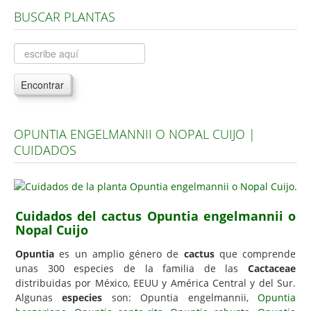
BUSCAR PLANTAS
Árboles, Cicas y Palmeras de la G a la Z
Plantas Anuales y Perennes
Plantas Bulbosas y Acuáticas
Encontrar
Plantas de Interior
Plantas Trepadoras
OPUNTIA ENGELMANNII O NOPAL CUIJO |
Plantas Aromáticas y de Huerto
CUIDADOS
Plantas Carnívoras y Orquídeas
Consejos
Hemisferio Norte
Cuidados del cactus Opuntia engelmannii o
Nopal Cuijo
Hemisferio Sur
Opuntia
es un amplio género de
cactus
que comprende
Enfermedades
unas 300 especies de la familia de las
Cactaceae
distribuidas por México, EEUU y América Central y del Sur.
Animales
Algunas
especies
son: Opuntia engelmannii,
Opuntia
Hongos