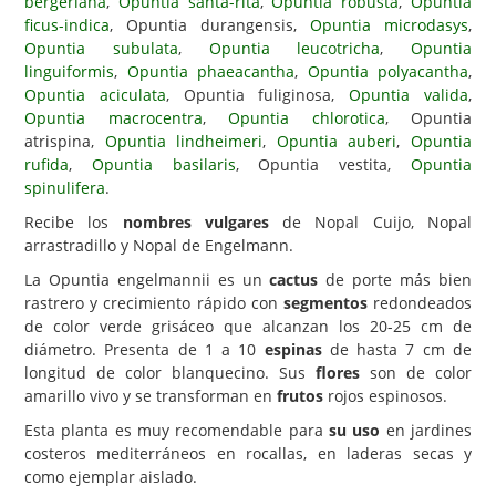
bergeriana
,
Opuntia santa-rita
,
Opuntia robusta
,
Opuntia
ficus-indica
, Opuntia durangensis,
Opuntia microdasys
,
Carencias
Opuntia subulata
,
Opuntia leucotricha
,
Opuntia
linguiformis
,
Opuntia phaeacantha
,
Opuntia polyacantha
,
Fotos
Opuntia aciculata
, Opuntia fuliginosa,
Opuntia valida
,
Flores y Plantas
Opuntia macrocentra
,
Opuntia chlorotica
, Opuntia
atrispina,
Opuntia lindheimeri
,
Opuntia auberi
,
Opuntia
Árboles y Palmeras
rufida
,
Opuntia basilaris
, Opuntia vestita,
Opuntia
spinulifera
.
Arbustos y Trepadoras
Recibe los
nombres vulgares
de Nopal Cuijo, Nopal
Cactus y Suculentas
arrastradillo y Nopal de Engelmann.
La Opuntia engelmannii es un
cactus
de porte más bien
rastrero y crecimiento rápido con
segmentos
redondeados
de color verde grisáceo que alcanzan los 20-25 cm de
diámetro. Presenta de 1 a 10
espinas
de hasta 7 cm de
longitud de color blanquecino. Sus
flores
son de color
amarillo vivo y se transforman en
frutos
rojos espinosos.
Esta planta es muy recomendable para
su uso
en jardines
costeros mediterráneos en rocallas, en laderas secas y
como ejemplar aislado.