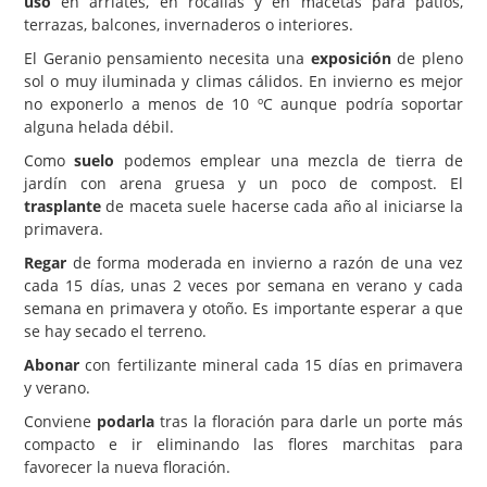
uso
en arriates, en rocallas y en macetas para patios,
terrazas, balcones, invernaderos o interiores.
El Geranio pensamiento necesita una
exposición
de pleno
sol o muy iluminada y climas cálidos. En invierno es mejor
no exponerlo a menos de 10 ºC aunque podría soportar
alguna helada débil.
Como
suelo
podemos emplear una mezcla de tierra de
jardín con arena gruesa y un poco de compost. El
trasplante
de maceta suele hacerse cada año al iniciarse la
primavera.
Regar
de forma moderada en invierno a razón de una vez
cada 15 días, unas 2 veces por semana en verano y cada
semana en primavera y otoño. Es importante esperar a que
se hay secado el terreno.
Abonar
con fertilizante mineral cada 15 días en primavera
y verano.
Conviene
podarla
tras la floración para darle un porte más
compacto e ir eliminando las flores marchitas para
favorecer la nueva floración.