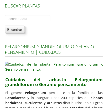
BUSCAR PLANTAS
Árboles, Cicas y Palmeras de la G a la Z
Plantas Anuales y Perennes
Plantas Bulbosas y Acuáticas
Encontrar
Plantas de Interior
Plantas Trepadoras
PELARGONIUM GRANDIFLORUM O GERANIO
Plantas Aromáticas y de Huerto
PENSAMIENTO | CUIDADOS
Plantas Carnívoras y Orquídeas
Consejos
Hemisferio Norte
Cuidados del arbusto Pelargonium
Hemisferio Sur
grandiflorum o Geranio pensamiento
Enfermedades
El género
Pelargonium
pertenece a la familia de las
Geraniaceae
y lo integran unas 200 especies de
plantas
Animales
herbáceas, suculentas y arbustos
distribuidos, en su gran
Hongos
mayoría, por el Sur de África. Algunas
especies
del género