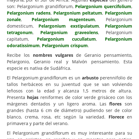
son: Pelargonium grandiflorum,
Pelargonium quercifolium
,
Carencias
Pelargonium radens
,
Pelargonium peltatum
,
Pelargonium
zonale
,
Pelargonium magenteum
, Pelargonium
Fotos
domesticum,
Pelargonium exstipulatum
,
Pelargonium
Flores y Plantas
tetragonum
,
Pelargonium graveolens
, Pelargonium
capitatum,
Pelargonium cucullatum
,
Pelargonium
Árboles y Palmeras
odoratissimum
,
Pelargonium crispum
.
Arbustos y Trepadoras
Recibe los
nombres vulgares
de Geranio pensamiento,
Pelargonio, Geranio real y Malvón pensamiento. Esta
Cactus y Suculentas
especie es nativa de Sudáfrica.
El Pelargonium grandiflorum es un
arbusto
perennifolio de
tallos herbáceos en su juventud que se van volviendo
leñosos con la edad y alcanza 1,5 metros de altura.
Presenta
hojas
reniformes de color verde grisáceo con los
márgenes dentados y un ligero aroma. Las
flores
son
grandes (hasta 6 cm de diámetro) pudiendo ser de color
blanco, crema, rosa, etc según la variedad.
Florece
en
primavera y parte del verano.
El Pelargonium grandiflorum es muy interesante para su