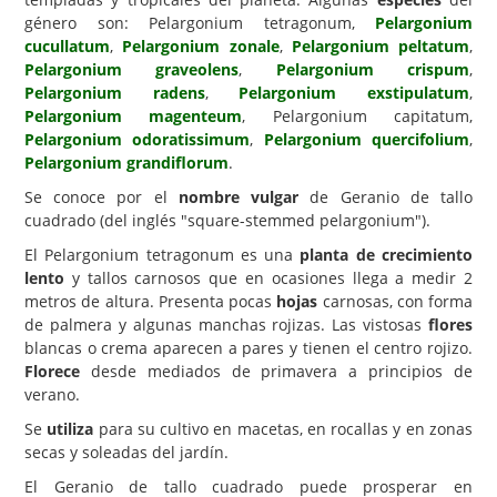
género son: Pelargonium tetragonum,
Pelargonium
Carencias
cucullatum
,
Pelargonium zonale
,
Pelargonium peltatum
,
Pelargonium graveolens
,
Pelargonium crispum
,
Fotos
Pelargonium radens
,
Pelargonium exstipulatum
,
Flores y Plantas
Pelargonium magenteum
, Pelargonium capitatum,
Pelargonium odoratissimum
,
Pelargonium quercifolium
,
Árboles y Palmeras
Pelargonium grandiflorum
.
Arbustos y Trepadoras
Se conoce por el
nombre vulgar
de Geranio de tallo
cuadrado (del inglés "square-stemmed pelargonium").
Cactus y Suculentas
El Pelargonium tetragonum es una
planta de crecimiento
lento
y tallos carnosos que en ocasiones llega a medir 2
metros de altura. Presenta pocas
hojas
carnosas, con forma
de palmera y algunas manchas rojizas. Las vistosas
flores
blancas o crema aparecen a pares y tienen el centro rojizo.
Florece
desde mediados de primavera a principios de
verano.
Se
utiliza
para su cultivo en macetas, en rocallas y en zonas
secas y soleadas del jardín.
El Geranio de tallo cuadrado puede prosperar en