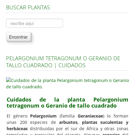
BUSCAR PLANTAS
Árboles, Cicas y Palmeras de la G a la Z
Plantas Anuales y Perennes
Plantas Bulbosas y Acuáticas
Encontrar
Plantas de Interior
Plantas Trepadoras
PELARGONIUM TETRAGONUM O GERANIO DE
Plantas Aromáticas y de Huerto
TALLO CUADRADO | CUIDADOS
Plantas Carnívoras y Orquídeas
Consejos
Hemisferio Norte
Cuidados de la planta Pelargonium
Hemisferio Sur
tetragonum o Geranio de tallo cuadrado
Enfermedades
El género
Pelargonium
(familia
Geraniaceae
) lo forman
unas 200 especies de
arbustos, plantas suculentas y
Animales
herbáceas
distribuidas por el sur de África y otras zonas
Hongos
templadas y tropicales del planeta. Algunas
especies
del