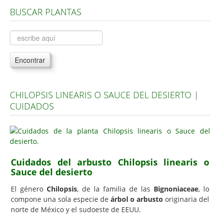
BUSCAR PLANTAS
Árboles, Cicas y Palmeras de la G a la Z
Plantas Anuales y Perennes
Plantas Bulbosas y Acuáticas
Encontrar
Plantas de Interior
Plantas Trepadoras
CHILOPSIS LINEARIS O SAUCE DEL DESIERTO |
Plantas Aromáticas y de Huerto
CUIDADOS
Plantas Carnívoras y Orquídeas
Consejos
Hemisferio Norte
Cuidados del arbusto Chilopsis linearis o
Hemisferio Sur
Sauce del desierto
Enfermedades
El género
Chilopsis
, de la familia de las
Bignoniaceae
, lo
compone una sola especie de
árbol o arbusto
originaria del
Animales
norte de México y el sudoeste de EEUU.
Hongos