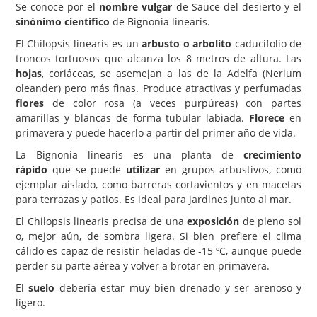
Se conoce por el
nombre vulgar
de Sauce del desierto y el
sinónimo científico
de Bignonia linearis.
Carencias
El Chilopsis linearis es un
arbusto o arbolito
caducifolio de
Fotos
troncos tortuosos que alcanza los 8 metros de altura. Las
Flores y Plantas
hojas
, coriáceas, se asemejan a las de la Adelfa (Nerium
oleander) pero más finas. Produce atractivas y perfumadas
Árboles y Palmeras
flores
de color rosa (a veces purpúreas) con partes
amarillas y blancas de forma tubular labiada.
Florece
en
Arbustos y Trepadoras
primavera y puede hacerlo a partir del primer año de vida.
Cactus y Suculentas
La Bignonia linearis es una planta de
crecimiento
rápido
que se puede
utilizar
en grupos arbustivos, como
ejemplar aislado, como barreras cortavientos y en macetas
para terrazas y patios. Es ideal para jardines junto al mar.
El Chilopsis linearis precisa de una
exposición
de pleno sol
o, mejor aún, de sombra ligera. Si bien prefiere el clima
cálido es capaz de resistir heladas de -15 ºC, aunque puede
perder su parte aérea y volver a brotar en primavera.
El
suelo
debería estar muy bien drenado y ser arenoso y
ligero.