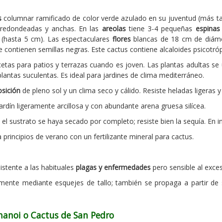
s
columnar ramificado de color verde azulado en su juventud (más ta
redondeadas y anchas. En las
areolas
tiene 3-4 pequeñas
espinas
a (hasta 5 cm). Las espectaculares
flores
blancas de 18 cm de diámet
 contienen semillas negras. Este cactus contiene alcaloides psicotr
tas para patios y terrazas cuando es joven. Las plantas adultas se u
lantas suculentas. Es ideal para jardines de clima mediterráneo.
sición
de pleno sol y un clima seco y cálido. Resiste heladas ligeras y
rdín ligeramente arcillosa y con abundante arena gruesa silícea.
sustrato se haya secado por completo; resiste bien la sequía. En in
principios de verano con un fertilizante mineral para cactus.
istente a las habituales
plagas y enfermedades
pero sensible al exc
lmente mediante esquejes de tallo; también se propaga a partir de
chanoi o Cactus de San Pedro