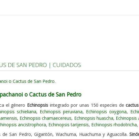
US DE SAN PEDRO | CUIDADOS
 pachanoi o Cactus de San Pedro
ica el género
Echinopsis
integrado por unas 150 especies de
cactus
inopsis schieliana
,
Echinopsis peruviana
,
Echinopsis oxygona
,
Echi
camensis
,
Echinopsis chamaecereus
,
Echinopsis huascha
,
Echinopsis
hinopsis ancistrophora
,
Echinopsis tarijensis
,
Echinopsis rhodotricha
 de San Pedro, Gigantón, Wachuma, Huachuma y Aguacolla.
Sinó