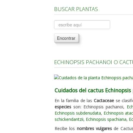
BUSCAR PLANTAS
Encontrar
ECHINOPSIS PACHANOI O CACT
Cuidados del cactus Echinopsis
En la familia de las
Cactaceae
se clasif
especies
son: Echinopsis pachanoi,
Ech
Echinopsis subdenudata
,
Echinopsis ata
schickendantzii
,
Echinopsis spachiana
,
Ec
Recibe los
nombres vulgares
de Cactus