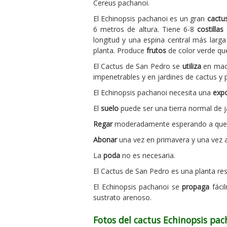
Cereus pachanoi.
El Echinopsis pachanoi es un gran
cactu
6 metros de altura. Tiene 6-8
costillas
longitud y una espina central más larg
planta. Produce
frutos
de color verde que
El Cactus de San Pedro se
utiliza
en mace
impenetrables y en jardines de cactus y p
El Echinopsis pachanoi necesita una
expo
El
suelo
puede ser una tierra normal de ja
Regar
moderadamente esperando a que el 
Abonar
una vez en primavera y una vez a 
La
poda
no es necesaria.
El Cactus de San Pedro es una planta res
El Echinopsis pachanoi se
propaga
fáci
sustrato arenoso.
Fotos del cactus Echinopsis pa