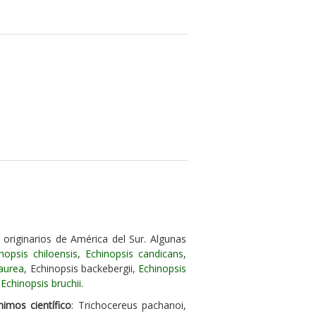
originarios de América del Sur. Algunas
nopsis chiloensis
,
Echinopsis candicans
,
 aurea
, Echinopsis backebergii,
Echinopsis
,
Echinopsis bruchii
.
nimos científico
: Trichocereus pachanoi,