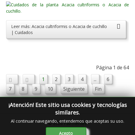
Leer más: Acacia cultriformis o Acacia de cuchillo
| Cuidados
Página 1 de 64
1
2
3
4
...
6
7
8
9
10
Siguiente
Fin
¡Atención! Este sitio usa cookies y tecnologías
similares.
Al continuar navegando, entendemos que aceptas su uso.
© 2026
FavThemes
Acepto