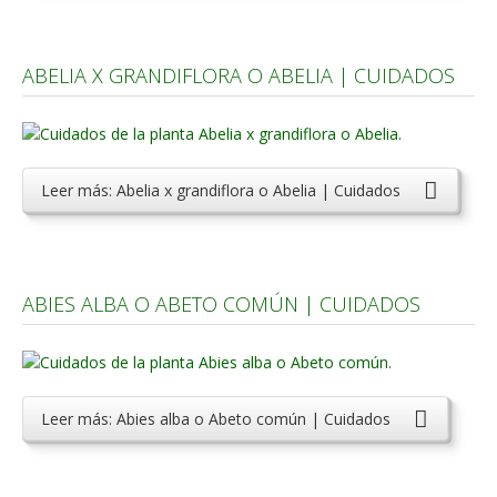
Carencias
ABELIA X GRANDIFLORA O ABELIA | CUIDADOS
Fotos
Flores y Plantas
Árboles y Palmeras
Leer más: Abelia x grandiflora o Abelia | Cuidados
Arbustos y Trepadoras
Cactus y Suculentas
ABIES ALBA O ABETO COMÚN | CUIDADOS
Leer más: Abies alba o Abeto común | Cuidados