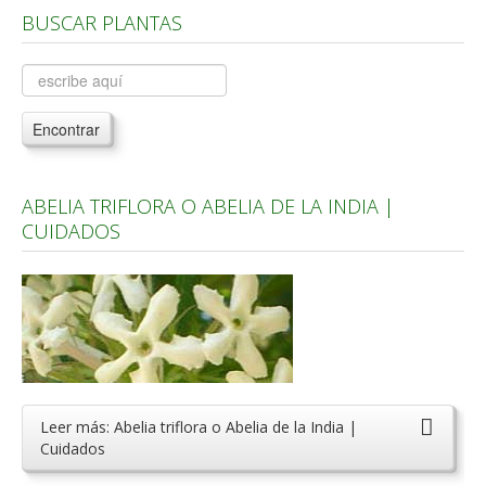
BUSCAR PLANTAS
Árboles, Cicas y Palmeras de la G a la Z
Plantas Anuales y Perennes
Plantas Bulbosas y Acuáticas
Encontrar
Plantas de Interior
Plantas Trepadoras
ABELIA TRIFLORA O ABELIA DE LA INDIA |
Plantas Aromáticas y de Huerto
CUIDADOS
Plantas Carnívoras y Orquídeas
Consejos
Hemisferio Norte
Hemisferio Sur
Enfermedades
Leer más: Abelia triflora o Abelia de la India |
Animales
Cuidados
Hongos