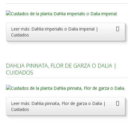
Carencias
Fotos
Leer más: Dahlia imperialis o Dalia imperial |
Flores y Plantas
Cuidados
Árboles y Palmeras
Arbustos y Trepadoras
Cactus y Suculentas
DAHLIA PINNATA, FLOR DE GARZA O DALIA |
CUIDADOS
Leer más: Dahlia pinnata, Flor de garza o Dalia |
Cuidados