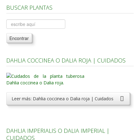
BUSCAR PLANTAS
Árboles, Cicas y Palmeras de la G a la Z
Plantas Anuales y Perennes
Plantas Bulbosas y Acuáticas
Encontrar
Plantas de Interior
Plantas Trepadoras
DAHLIA COCCINEA O DALIA ROJA | CUIDADOS
Plantas Aromáticas y de Huerto
Plantas Carnívoras y Orquídeas
Consejos
Hemisferio Norte
Leer más: Dahlia coccinea o Dalia roja | Cuidados
Hemisferio Sur
Enfermedades
Animales
DAHLIA IMPERIALIS O DALIA IMPERIAL |
CUIDADOS
Hongos