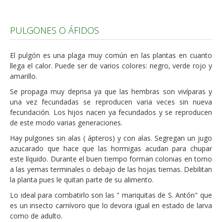
Carencias
PULGONES O ÁFIDOS
Fotos
Flores y Plantas
El pulgón es una plaga muy común en las plantas en cuanto
llega el calor. Puede ser de varios colores: negro, verde rojo y
Árboles y Palmeras
amarillo.
Arbustos y Trepadoras
Se propaga muy deprisa ya que las hembras son vivíparas y
una vez fecundadas se reproducen varia veces sin nueva
Cactus y Suculentas
fecundación. Los hijos nacen ya fecundados y se reproducen
de este modo varias generaciones.
Hay pulgones sin alas ( ápteros) y con alas. Segregan un jugo
azucarado que hace que las hormigas acudan para chupar
este líquido. Durante el buen tiempo forman colonias en torno
a las yemas terminales o debajo de las hojas tiernas. Debilitan
la planta pues le quitan parte de su alimento.
Lo ideal para combatirlo son las " mariquitas de S. Antón" que
es un insecto carnívoro que lo devora igual en estado de larva
como de adulto.