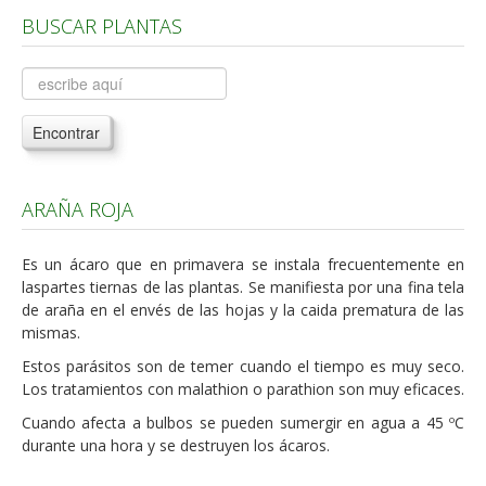
BUSCAR PLANTAS
Árboles, Cicas y Palmeras de la G a la Z
Plantas Anuales y Perennes
Plantas Bulbosas y Acuáticas
Encontrar
Plantas de Interior
Plantas Trepadoras
ARAÑA ROJA
Plantas Aromáticas y de Huerto
Plantas Carnívoras y Orquídeas
Es un ácaro que en primavera se instala frecuentemente en
laspartes tiernas de las plantas. Se manifiesta por una fina tela
Consejos
de araña en el envés de las hojas y la caida prematura de las
Hemisferio Norte
mismas.
Estos parásitos son de temer cuando el tiempo es muy seco.
Hemisferio Sur
Los tratamientos con malathion o parathion son muy eficaces.
Enfermedades
Cuando afecta a bulbos se pueden sumergir en agua a 45 ºC
durante una hora y se destruyen los ácaros.
Animales
Hongos