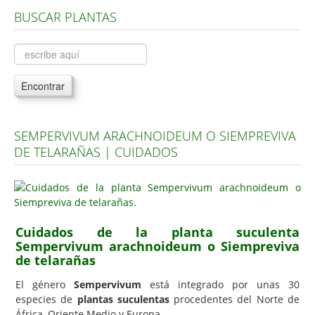
BUSCAR PLANTAS
Árboles, Cicas y Palmeras de la G a la Z
Plantas Anuales y Perennes
Plantas Bulbosas y Acuáticas
Encontrar
Plantas de Interior
Plantas Trepadoras
SEMPERVIVUM ARACHNOIDEUM O SIEMPREVIVA
Plantas Aromáticas y de Huerto
DE TELARAÑAS | CUIDADOS
Plantas Carnívoras y Orquídeas
Consejos
Hemisferio Norte
Cuidados de la planta suculenta
Hemisferio Sur
Sempervivum arachnoideum o Siempreviva
de telarañas
Enfermedades
El género
Sempervivum
está integrado por unas 30
Animales
especies de
plantas suculentas
procedentes del Norte de
Hongos
África, Oriente Medio y Europa.