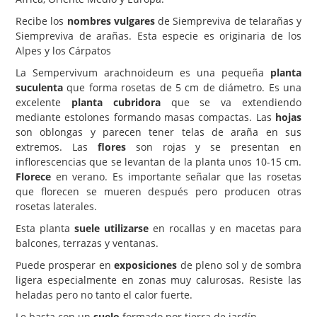
Recibe los
nombres vulgares
de Siempreviva de telarañas y
Carencias
Siempreviva de arañas. Esta especie es originaria de los
Fotos
Alpes y los Cárpatos
La Sempervivum arachnoideum es una pequeña
Flores y Plantas
planta
suculenta
que forma rosetas de 5 cm de diámetro. Es una
Árboles y Palmeras
excelente
planta cubridora
que se va extendiendo
mediante estolones formando masas compactas. Las
hojas
Arbustos y Trepadoras
son oblongas y parecen tener telas de araña en sus
extremos. Las
Cactus y Suculentas
flores
son rojas y se presentan en
inflorescencias que se levantan de la planta unos 10-15 cm.
Florece
en verano. Es importante señalar que las rosetas
que florecen se mueren después pero producen otras
rosetas laterales.
Esta planta
suele utilizarse
en rocallas y en macetas para
balcones, terrazas y ventanas.
Puede prosperar en
exposiciones
de pleno sol y de sombra
ligera especialmente en zonas muy calurosas. Resiste las
heladas pero no tanto el calor fuerte.
Le basta con un
suelo
formado por tierra de jardín.