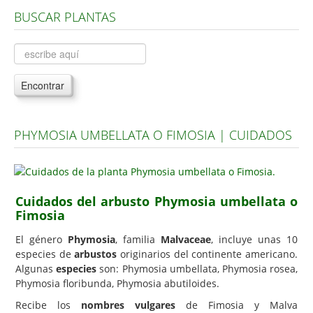
BUSCAR PLANTAS
Árboles, Cicas y Palmeras de la G a la Z
Plantas Anuales y Perennes
Plantas Bulbosas y Acuáticas
Encontrar
Plantas de Interior
Plantas Trepadoras
PHYMOSIA UMBELLATA O FIMOSIA | CUIDADOS
Plantas Aromáticas y de Huerto
Plantas Carnívoras y Orquídeas
Consejos
Cuidados del arbusto Phymosia umbellata o
Fimosia
Hemisferio Norte
Hemisferio Sur
El género
Phymosia
, familia
Malvaceae
, incluye unas 10
especies de
arbustos
originarios del continente americano.
Enfermedades
Algunas
especies
son: Phymosia umbellata, Phymosia rosea,
Phymosia floribunda, Phymosia abutiloides.
Animales
Recibe los
nombres vulgares
de Fimosia y Malva
Hongos