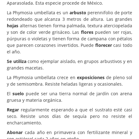
Aparasolada. Esta especie procede de México.
Carencias
La Phymosia umbellata es un
arbusto
perennifolio de porte
redondeado que alcanza 3 metros de altura. Las grandes
Fotos
hojas
alternas tienen forma palmada, textura aterciopelada
Flores y Plantas
y son de color verde grisáceo. Las
flores
pueden ser rojas,
púrpuras o violetas y tienen forma de campana con pétalos
Árboles y Palmeras
que parecen corazones invertidos. Puede
florecer
casi todo
el año.
Arbustos y Trepadoras
Se utiliza
como ejemplar aislado, en grupos arbustivos y en
Cactus y Suculentas
grandes macetas.
La Phymosia umbellata crece en
exposiciones
de pleno sol
y de semisombra. Resiste heladas ligeras y ocasionales.
El
suelo
puede ser una tierra normal de jardín con arena
gruesa y materia orgánica.
Regar
regularmente esperando a que el sustrato esté casi
seco. Resiste unos días de sequía pero no resiste el
encharcamiento.
Abonar
cada año en primavera con fertilizante mineral y
con estiércol cada 2 años en otoño.