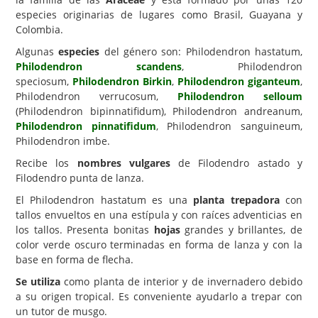
especies originarias de lugares como Brasil, Guayana y
Carencias
Colombia.
Fotos
Algunas
especies
del género son: Philodendron hastatum,
Philodendron scandens
, Philodendron
Flores y Plantas
speciosum,
Philodendron Birkin
,
Philodendron giganteum
,
Philodendron verrucosum,
Philodendron selloum
Árboles y Palmeras
(Philodendron bipinnatifidum), Philodendron andreanum,
Arbustos y Trepadoras
Philodendron pinnatifidum
, Philodendron sanguineum,
Philodendron imbe.
Cactus y Suculentas
Recibe los
nombres vulgares
de Filodendro astado y
Filodendro punta de lanza.
El Philodendron hastatum es una
planta trepadora
con
tallos envueltos en una estípula y con raíces adventicias en
los tallos. Presenta bonitas
hojas
grandes y brillantes, de
color verde oscuro terminadas en forma de lanza y con la
base en forma de flecha.
Se utiliza
como planta de interior y de invernadero debido
a su origen tropical. Es conveniente ayudarlo a trepar con
un tutor de musgo.