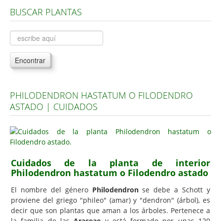
BUSCAR PLANTAS
Árboles, Cicas y Palmeras de la G a la Z
Plantas Anuales y Perennes
Plantas Bulbosas y Acuáticas
Encontrar
Plantas de Interior
Plantas Trepadoras
PHILODENDRON HASTATUM O FILODENDRO
Plantas Aromáticas y de Huerto
ASTADO | CUIDADOS
Plantas Carnívoras y Orquídeas
Consejos
Hemisferio Norte
Cuidados de la planta de interior
Hemisferio Sur
Philodendron hastatum o Filodendro astado
Enfermedades
El nombre del género
Philodendron
se debe a Schott y
proviene del griego "phileo" (amar) y "dendron" (árbol), es
Animales
decir que son plantas que aman a los árboles. Pertenece a
Hongos
la familia de las
Araceae
y está formado por unas 120