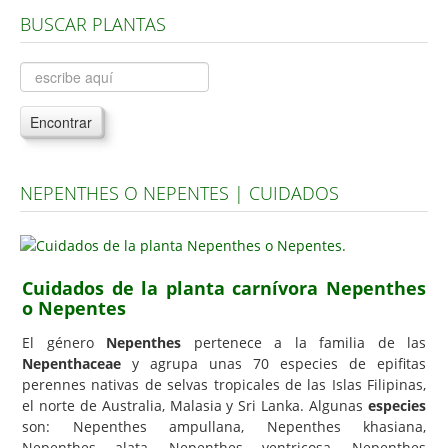
BUSCAR PLANTAS
Árboles, Cicas y Palmeras de la G a la Z
Plantas Anuales y Perennes
Plantas Bulbosas y Acuáticas
Encontrar
Plantas de Interior
Plantas Trepadoras
NEPENTHES O NEPENTES | CUIDADOS
Plantas Aromáticas y de Huerto
Plantas Carnívoras y Orquídeas
Consejos
Cuidados de la planta carnívora Nepenthes
o Nepentes
Hemisferio Norte
Hemisferio Sur
El género
Nepenthes
pertenece a la familia de las
Nepenthaceae
y agrupa unas 70 especies de epifitas
Enfermedades
perennes nativas de selvas tropicales de las Islas Filipinas,
el norte de Australia, Malasia y Sri Lanka. Algunas
especies
Animales
son: Nepenthes ampullana, Nepenthes khasiana,
Hongos
Nepenthes alata, Nepenthes ventricosa, Nepenthes