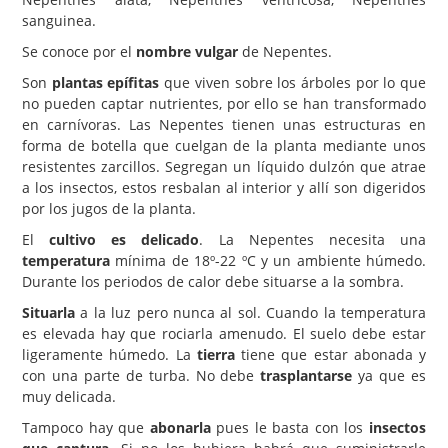
sanguinea.
Carencias
Se conoce por el
nombre vulgar
de Nepentes.
Fotos
Son
plantas epífitas
que viven sobre los árboles por lo que
Flores y Plantas
no pueden captar nutrientes, por ello se han transformado
en carnívoras. Las Nepentes tienen unas estructuras en
Árboles y Palmeras
forma de botella que cuelgan de la planta mediante unos
resistentes zarcillos. Segregan un líquido dulzón que atrae
Arbustos y Trepadoras
a los insectos, estos resbalan al interior y allí son digeridos
Cactus y Suculentas
por los jugos de la planta.
El
cultivo es delicado
. La Nepentes necesita una
temperatura
mínima de 18º-22 ºC y un ambiente húmedo.
Durante los periodos de calor debe situarse a la sombra.
Situarla
a la luz pero nunca al sol. Cuando la temperatura
es elevada hay que rociarla amenudo. El suelo debe estar
ligeramente húmedo. La
tierra
tiene que estar abonada y
con una parte de turba. No debe
trasplantarse
ya que es
muy delicada.
Tampoco hay que
abonarla
pues le basta con los
insectos