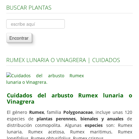
BUSCAR PLANTAS
Árboles, Cicas y Palmeras de la G a la Z
Plantas Anuales y Perennes
Plantas Bulbosas y Acuáticas
Encontrar
Plantas de Interior
Plantas Trepadoras
RUMEX LUNARIA O VINAGRERA | CUIDADOS
Plantas Aromáticas y de Huerto
Plantas Carnívoras y Orquídeas
Consejos
Cuidados del arbusto Rumex lunaria o
Hemisferio Norte
Vinagrera
Hemisferio Sur
El género
Rumex
, familia
Polygonaceae
, incluye unas 120
Enfermedades
especies de
plantas perennes, bienales y anuales
de
distribución cosmopolita. Algunas
especies
son: Rumex
Animales
lunaria, Rumex acetosa, Rumex maritimus, Rumex
longifolius, Rumex obtusifolius, Rumex crispus.
Hongos