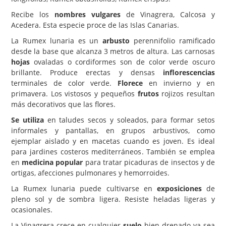
Recibe los
nombres vulgares
de Vinagrera, Calcosa y
Carencias
Acedera. Esta especie proce de las Islas Canarias.
Fotos
La Rumex lunaria es un
arbusto
perennifolio ramificado
desde la base que alcanza 3 metros de altura. Las carnosas
Flores y Plantas
hojas
ovaladas o cordiformes son de color verde oscuro
Árboles y Palmeras
brillante. Produce erectas y densas
inflorescencias
terminales de color verde.
Florece
en invierno y en
Arbustos y Trepadoras
primavera. Los vistosos y pequeños
frutos
rojizos resultan
más decorativos que las flores.
Cactus y Suculentas
Se utiliza
en taludes secos y soleados, para formar setos
informales y pantallas, en grupos arbustivos, como
ejemplar aislado y en macetas cuando es joven. Es ideal
para jardines costeros mediterráneos. También se emplea
en
medicina popular
para tratar picaduras de insectos y de
ortigas, afecciones pulmonares y hemorroides.
La Rumex lunaria puede cultivarse en
exposiciones
de
pleno sol y de sombra ligera. Resiste heladas ligeras y
ocasionales.
La Vinagrera crece en cualquier
suelo
bien drenado ya sea