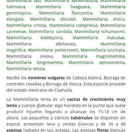
Mammillaria laui
,
Mammillaria karwinskiana
,
Mammillaria
hahniana
,
Mammillaria haageana
,
Mammillaria
Carencias
geminispina
,
Mammillaria flavicentra
,
Mammillaria
elongata
,
Mammillaria discolor
,
Mammillaria dioica
,
Fotos
Mammillaria crinita
,
Mammillaria compressa
,
Mammillaria
Flores y Plantas
carmenae
,
Mammillaria candida
,
Mammillaria schumannii
,
Mammillaria bombycina
,
Mammillaria matudae
,
Árboles y Palmeras
Mammillaria albilanata,
Mammillaria
magnifica
,
Mammillaria petterssonii
,
Mammillaria uncinata
,
Arbustos y Trepadoras
Mammillaria nivosa,
Mammillaria magnimamma
,
Cactus y Suculentas
Mammillaria longimamma
,
Mammillaria spinosissima
,
Mammillaria vetula
.
Recibe los
nombres vulgares
de Cabeza blanca, Biznaga de
centrales rosadas y Biznaga de Viesca. Esta especie procede
del estado mexicano de Coahuila.
La Mammillaria lenta es un
cactus de crecimiento muy
lento
y cuerpo globular algo hundido en la punta que suele
producir hijuelos llegando a alcanzar los 15-18 cm de
altura. Los pequeños y cónicos
tubérculos
se disponen en
espiral, presentan lana y cerdas blancas y de 30 a 40
espinas
radiales en sus areolas. Las vistosas
flores
blancas