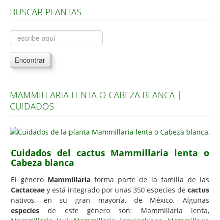
BUSCAR PLANTAS
Árboles, Cicas y Palmeras de la G a la Z
Plantas Anuales y Perennes
Plantas Bulbosas y Acuáticas
Encontrar
Plantas de Interior
Plantas Trepadoras
MAMMILLARIA LENTA O CABEZA BLANCA |
Plantas Aromáticas y de Huerto
CUIDADOS
Plantas Carnívoras y Orquídeas
Consejos
Hemisferio Norte
Cuidados del cactus Mammillaria lenta o
Cabeza blanca
Hemisferio Sur
El género
Mammillaria
forma parte de la familia de las
Enfermedades
Cactaceae
y está integrado por unas 350 especies de
cactus
nativos, en su gran mayoría, de México. Algunas
Animales
especies
de este género son: Mammillaria lenta,
Hongos