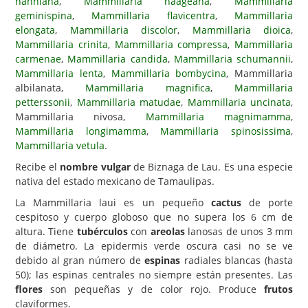
hahniana
,
Mammillaria haageana
,
Mammillaria
geminispina
,
Mammillaria flavicentra
,
Mammillaria
Carencias
elongata
,
Mammillaria discolor
,
Mammillaria dioica
,
Mammillaria crinita
,
Mammillaria compressa
,
Mammillaria
Fotos
carmenae
,
Mammillaria candida
,
Mammillaria schumannii
,
Flores y Plantas
Mammillaria lenta
,
Mammillaria bombycina
, Mammillaria
albilanata,
Mammillaria magnifica
,
Mammillaria
Árboles y Palmeras
petterssonii
,
Mammillaria matudae
,
Mammillaria uncinata
,
Mammillaria nivosa,
Mammillaria magnimamma
,
Arbustos y Trepadoras
Mammillaria longimamma
,
Mammillaria spinosissima
,
Cactus y Suculentas
Mammillaria vetula
.
Recibe el
nombre vulgar
de Biznaga de Lau. Es una especie
nativa del estado mexicano de Tamaulipas.
La Mammillaria laui es un pequeño
cactus
de porte
cespitoso y cuerpo globoso que no supera los 6 cm de
altura. Tiene
tubérculos
con
areolas
lanosas de unos 3 mm
de diámetro. La epidermis verde oscura casi no se ve
debido al gran número de
espinas
radiales blancas (hasta
50); las espinas centrales no siempre están presentes. Las
flores
son pequeñas y de color rojo. Produce
frutos
claviformes.