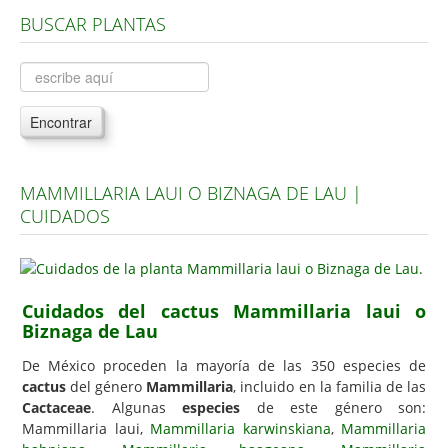
BUSCAR PLANTAS
Árboles, Cicas y Palmeras de la G a la Z
Plantas Anuales y Perennes
Plantas Bulbosas y Acuáticas
Encontrar
Plantas de Interior
Plantas Trepadoras
MAMMILLARIA LAUI O BIZNAGA DE LAU |
Plantas Aromáticas y de Huerto
CUIDADOS
Plantas Carnívoras y Orquídeas
Consejos
Hemisferio Norte
Cuidados del cactus Mammillaria laui o
Biznaga de Lau
Hemisferio Sur
De México proceden la mayoría de las 350 especies de
Enfermedades
cactus
del género
Mammillaria
, incluido en la familia de las
Cactaceae
. Algunas
especies
de este género son:
Animales
Mammillaria laui,
Mammillaria karwinskiana
,
Mammillaria
Hongos