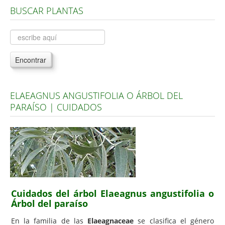
BUSCAR PLANTAS
Árboles, Cicas y Palmeras de la G a la Z
Plantas Anuales y Perennes
Plantas Bulbosas y Acuáticas
Encontrar
Plantas de Interior
Plantas Trepadoras
ELAEAGNUS ANGUSTIFOLIA O ÁRBOL DEL
Plantas Aromáticas y de Huerto
PARAÍSO | CUIDADOS
Plantas Carnívoras y Orquídeas
Consejos
Hemisferio Norte
Hemisferio Sur
Enfermedades
Cuidados del árbol Elaeagnus angustifolia o
Árbol del paraíso
Animales
En la familia de las
Elaeagnaceae
se clasifica el género
Hongos