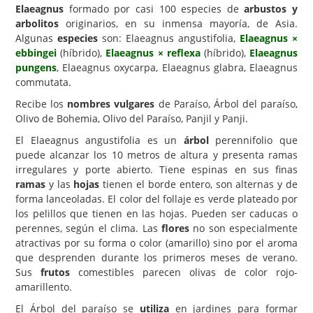
Elaeagnus
formado por casi 100 especies de
arbustos y
Carencias
arbolitos
originarios, en su inmensa mayoría, de Asia.
Algunas
especies
son: Elaeagnus angustifolia,
Elaeagnus ×
Fotos
ebbingei
(híbrido),
Elaeagnus × reflexa
(híbrido),
Elaeagnus
pungens
, Elaeagnus oxycarpa, Elaeagnus glabra, Elaeagnus
Flores y Plantas
commutata.
Árboles y Palmeras
Recibe los
nombres vulgares
de Paraíso, Árbol del paraíso,
Olivo de Bohemia, Olivo del Paraíso, Panjil y Panji.
Arbustos y Trepadoras
El Elaeagnus angustifolia es un
árbol
perennifolio que
Cactus y Suculentas
puede alcanzar los 10 metros de altura y presenta ramas
irregulares y porte abierto. Tiene espinas en sus finas
ramas
y las
hojas
tienen el borde entero, son alternas y de
forma lanceoladas. El color del follaje es verde plateado por
los pelillos que tienen en las hojas. Pueden ser caducas o
perennes, según el clima. Las
flores
no son especialmente
atractivas por su forma o color (amarillo) sino por el aroma
que desprenden durante los primeros meses de verano.
Sus
frutos
comestibles parecen olivas de color rojo-
amarillento.
El Árbol del paraíso se
utiliza
en jardines para formar