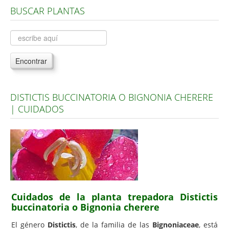
BUSCAR PLANTAS
Árboles, Cicas y Palmeras de la G a la Z
Plantas Anuales y Perennes
Plantas Bulbosas y Acuáticas
Encontrar
Plantas de Interior
Plantas Trepadoras
DISTICTIS BUCCINATORIA O BIGNONIA CHERERE
Plantas Aromáticas y de Huerto
| CUIDADOS
Plantas Carnívoras y Orquídeas
Consejos
Hemisferio Norte
Hemisferio Sur
Enfermedades
Cuidados de la planta trepadora Distictis
buccinatoria o Bignonia cherere
Animales
El género
Distictis
, de la familia de las
Bignoniaceae
, está
Hongos