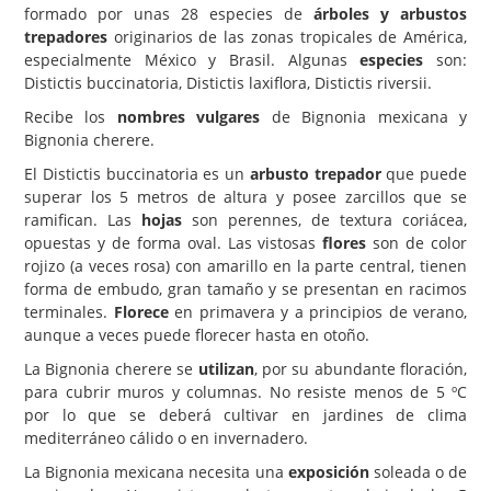
formado por unas 28 especies de
árboles y arbustos
Carencias
trepadores
originarios de las zonas tropicales de América,
especialmente México y Brasil. Algunas
especies
son:
Fotos
Distictis buccinatoria, Distictis laxiflora, Distictis riversii.
Flores y Plantas
Recibe los
nombres vulgares
de Bignonia mexicana y
Bignonia cherere.
Árboles y Palmeras
El Distictis buccinatoria es un
arbusto trepador
que puede
Arbustos y Trepadoras
superar los 5 metros de altura y posee zarcillos que se
ramifican. Las
hojas
son perennes, de textura coriácea,
Cactus y Suculentas
opuestas y de forma oval. Las vistosas
flores
son de color
rojizo (a veces rosa) con amarillo en la parte central, tienen
forma de embudo, gran tamaño y se presentan en racimos
terminales.
Florece
en primavera y a principios de verano,
aunque a veces puede florecer hasta en otoño.
La Bignonia cherere se
utilizan
, por su abundante floración,
para cubrir muros y columnas. No resiste menos de 5 ºC
por lo que se deberá cultivar en jardines de clima
mediterráneo cálido o en invernadero.
La Bignonia mexicana necesita una
exposición
soleada o de