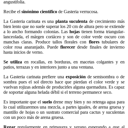
angustifolia.
Recibe el
sinónimo científico
de Gasteria verrucosa.
La Gasteria carinata es una
planta suculenta
de crecimiento más
bien lento que no suele superar los 20 cm de altura pero se extiende
a lo ancho formando colonias. Las
hojas
tienen forma triangular-
lanceolada, el márgen coriáceo y son de color verde oscuro con
manchas claras. Produce tallos florales con
flores
tubulares de
color rosa anaranjado. Puede
florecer
desde finales de invierno
hasta inicios de verno.
Se utiliza
en rocallas, en borduras, en macetas colgantes y en
patios, terrazas y en interiores junto a una ventana.
La Gasteria carinata prefiere una
exposición
de semisombra o de
sombra pues el sol directo hace que pierdan el color verde y se
vuelvan rojizas además de producirles alguna quemadura. Es capaz
de soportar alguna helada débil si el terreno permanece seco.
Es importante que el
suelo
drene muy bien y no retenga agua para
lo cual utilizaremos una mezcla, a partes iguales, de arena gruesa y
mantillo de hojas o un sustrato comercial para cactus y suculentas
con un poco más de arena gruesa.
Regar
regularmente en primavera y verano esperando a que al