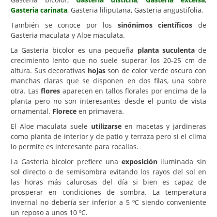
Gasteria carinata
, Gasteria liliputana, Gasteria angustifolia.
Carencias
También se conoce por los
sinónimos científicos
de
Fotos
Gasteria maculata y Aloe maculata.
Flores y Plantas
La Gasteria bicolor es una pequeña
planta suculenta
de
crecimiento lento que no suele superar los 20-25 cm de
Árboles y Palmeras
altura. Sus decorativas
hojas
son de color verde oscuro con
manchas claras que se disponen en dos filas, una sobre
Arbustos y Trepadoras
otra. Las
flores
aparecen en tallos florales por encima de la
Cactus y Suculentas
planta pero no son interesantes desde el punto de vista
ornamental.
Florece
en primavera.
El Aloe maculata suele
utilizarse
en macetas y jardineras
como planta de interior y de patio y terraza pero si el clima
lo permite es interesante para rocallas.
La Gasteria bicolor prefiere una
exposición
iluminada sin
sol directo o de semisombra evitando los rayos del sol en
las horas más calurosas del día si bien es capaz de
prosperar en condiciones de sombra. La temperatura
invernal no debería ser inferior a 5 ºC siendo conveniente
un reposo a unos 10 ºC.