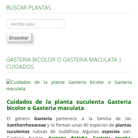
BUSCAR PLANTAS
Árboles, Cicas y Palmeras de la G a la Z
Plantas Anuales y Perennes
Plantas Bulbosas y Acuáticas
Encontrar
Plantas de Interior
Plantas Trepadoras
GASTERIA BICOLOR O GASTERIA MACULATA |
Plantas Aromáticas y de Huerto
CUIDADOS
Plantas Carnívoras y Orquídeas
Consejos
Hemisferio Norte
Cuidados de la planta suculenta Gasteria
Hemisferio Sur
bicolor o Gasteria maculata
Enfermedades
El género
Gasteria
pertenece a la familia de las
Xanthorrhoeaceae
y lo forman unas 80 especies de
plantas
Animales
suculentas
nativas de Sudáfrica. Algunas
especies
son:
Hongos
Gasteria bicolor,
Gasteria disticha
,
Gasteria excelsa
,