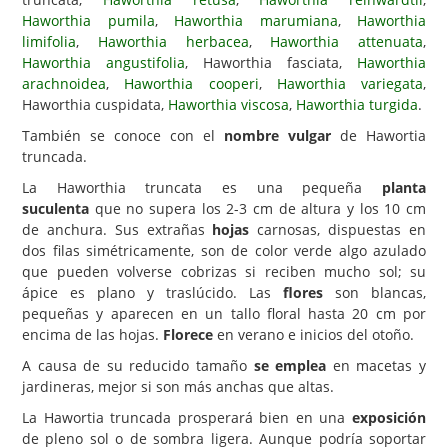
Haworthia pumila
,
Haworthia marumiana
,
Haworthia
Carencias
limifolia
,
Haworthia herbacea
,
Haworthia attenuata
,
Haworthia angustifolia
, Haworthia fasciata,
Haworthia
Fotos
arachnoidea
,
Haworthia cooperi
,
Haworthia variegata
,
Flores y Plantas
Haworthia cuspidata,
Haworthia viscosa
,
Haworthia turgida
.
También se conoce con el
nombre vulgar
de Hawortia
Árboles y Palmeras
truncada.
Arbustos y Trepadoras
La Haworthia truncata es una pequeña
planta
Cactus y Suculentas
suculenta
que no supera los 2-3 cm de altura y los 10 cm
de anchura. Sus extrañas
hojas
carnosas, dispuestas en
dos filas simétricamente, son de color verde algo azulado
que pueden volverse cobrizas si reciben mucho sol; su
ápice es plano y traslúcido. Las
flores
son blancas,
pequeñas y aparecen en un tallo floral hasta 20 cm por
encima de las hojas.
Florece
en verano e inicios del otoño.
A causa de su reducido tamaño
se emplea
en macetas y
jardineras, mejor si son más anchas que altas.
La Hawortia truncada prosperará bien en una
exposición
de pleno sol o de sombra ligera. Aunque podría soportar