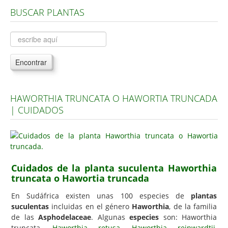
BUSCAR PLANTAS
Árboles, Cicas y Palmeras de la G a la Z
Plantas Anuales y Perennes
Plantas Bulbosas y Acuáticas
Encontrar
Plantas de Interior
Plantas Trepadoras
HAWORTHIA TRUNCATA O HAWORTIA TRUNCADA
Plantas Aromáticas y de Huerto
| CUIDADOS
Plantas Carnívoras y Orquídeas
Consejos
Hemisferio Norte
Cuidados de la planta suculenta Haworthia
Hemisferio Sur
truncata o Hawortia truncada
Enfermedades
En Sudáfrica existen unas 100 especies de
plantas
suculentas
incluidas en el género
Haworthia
, de la familia
Animales
de las
Asphodelaceae
. Algunas
especies
son: Haworthia
Hongos
truncata,
Haworthia retusa
,
Haworthia reinwardtii
,