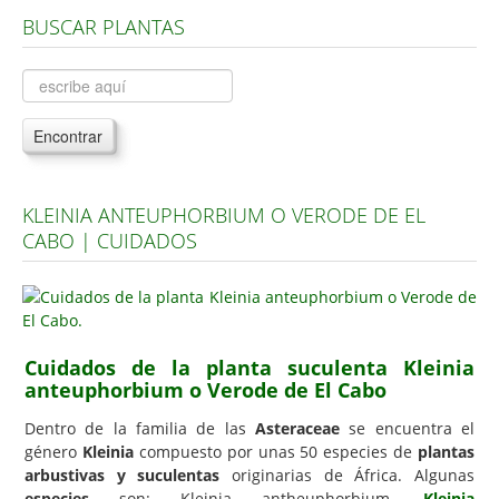
BUSCAR PLANTAS
Árboles, Cicas y Palmeras de la G a la Z
Plantas Anuales y Perennes
Plantas Bulbosas y Acuáticas
Encontrar
Plantas de Interior
Plantas Trepadoras
KLEINIA ANTEUPHORBIUM O VERODE DE EL
Plantas Aromáticas y de Huerto
CABO | CUIDADOS
Plantas Carnívoras y Orquídeas
Consejos
Hemisferio Norte
Cuidados de la planta suculenta Kleinia
Hemisferio Sur
anteuphorbium o Verode de El Cabo
Enfermedades
Dentro de la familia de las
Asteraceae
se encuentra el
género
Kleinia
compuesto por unas 50 especies de
plantas
Animales
arbustivas y suculentas
originarias de África. Algunas
Hongos
especies
son: Kleinia antheuphorbium,
Kleinia