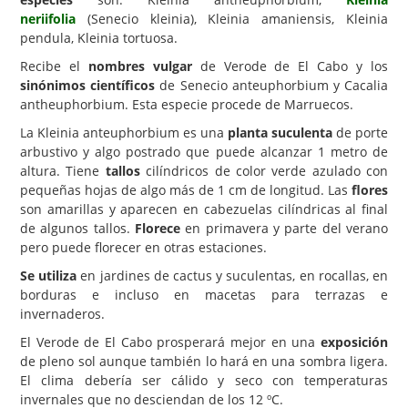
neriifolia
(Senecio kleinia), Kleinia amaniensis, Kleinia
Carencias
pendula, Kleinia tortuosa.
Fotos
Recibe el
nombres vulgar
de Verode de El Cabo y los
sinónimos científicos
de Senecio anteuphorbium y Cacalia
Flores y Plantas
antheuphorbium. Esta especie procede de Marruecos.
Árboles y Palmeras
La Kleinia anteuphorbium es una
planta suculenta
de porte
arbustivo y algo postrado que puede alcanzar 1 metro de
Arbustos y Trepadoras
altura. Tiene
tallos
cilíndricos de color verde azulado con
Cactus y Suculentas
pequeñas hojas de algo más de 1 cm de longitud. Las
flores
son amarillas y aparecen en cabezuelas cilíndricas al final
de algunos tallos.
Florece
en primavera y parte del verano
pero puede florecer en otras estaciones.
Se utiliza
en jardines de cactus y suculentas, en rocallas, en
borduras e incluso en macetas para terrazas e
invernaderos.
El Verode de El Cabo prosperará mejor en una
exposición
de pleno sol aunque también lo hará en una sombra ligera.
El clima debería ser cálido y seco con temperaturas
invernales que no desciendan de los 12 ºC.