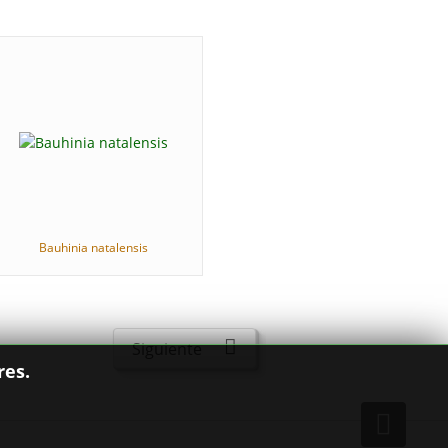
Bauhinia natalensis
Siguiente
res.