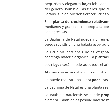
pequeñas y elegantes
hojas
lobuladas 
del género Bauhinia. Las
flores
, que r
verano, si bien pueden florecer varias
Esta
planta de crecimiento relativam
medianos y grandes. Es apropiada para
son agresivas.
La Bauhinia de Natal puede vivir en
e
puede resistir alguna helada esporádic
La Bauhinia natalensis no es exigen
contenga materia orgánica. La
plantac
Los
riegos
serán moderados todo el año
Abonar
con estiércol o con compost a fi
Se puede realizar una ligera
poda
tras
La Bauhinia de Natal es una planta res
La Bauhinia natalensis se puede
prop
siembra. También es posible hacerlo m