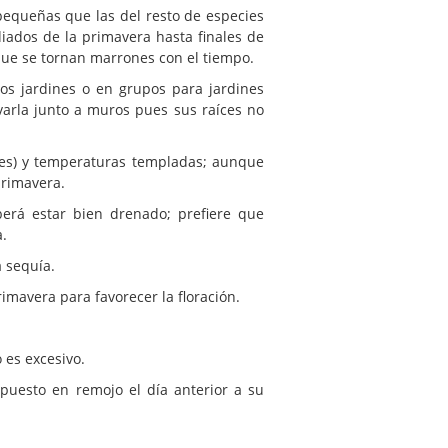
equeñas que las del resto de especies
ados de la primavera hasta finales de
ue se tornan marrones con el tiempo.
s jardines o en grupos para jardines
varla junto a muros pues sus raíces no
es) y temperaturas templadas; aunque
primavera.
erá estar bien drenado; prefiere que
a.
 sequía.
rimavera para favorecer la floración.
o es excesivo.
puesto en remojo el día anterior a su