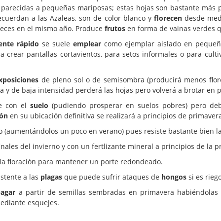
parecidas a pequeñas mariposas; estas hojas son bastante más p
ecuerdan a las Azaleas, son de color blanco y
florecen
desde medi
 veces en el mismo año. Produce
frutos
en forma de vainas verdes q
ente rápido
se suele
emplear
como ejemplar aislado en pequeño
 crear pantallas cortavientos, para setos informales o para culti
xposiciones
de pleno sol o de semisombra (producirá menos flor
a y de baja intensidad perderá las hojas pero volverá a brotar en 
te con el
suelo
(pudiendo prosperar en suelos pobres) pero deb
ión
en su ubicación definitiva se realizará a principios de primaver
 (aumentándolos un poco en verano) pues resiste bastante bien la
nales del invierno y con un fertlizante mineral a principios de la p
 la floración para mantener un porte redondeado.
istente a las
plagas
que puede sufrir ataques de
hongos
si es rieg
agar
a partir de semillas sembradas en primavera habiéndolas 
ediante esquejes.