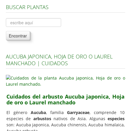
BUSCAR PLANTAS
Árboles, Cicas y Palmeras de la G a la Z
Plantas Anuales y Perennes
Plantas Bulbosas y Acuáticas
Encontrar
Plantas de Interior
Plantas Trepadoras
AUCUBA JAPONICA, HOJA DE ORO O LAUREL
Plantas Aromáticas y de Huerto
MANCHADO | CUIDADOS
Plantas Carnívoras y Orquídeas
Consejos
Hemisferio Norte
Cuidados del arbusto Aucuba japonica, Hoja
Hemisferio Sur
de oro o Laurel manchado
Enfermedades
El género
Aucuba
, familia
Garryaceae
, comprende 10
especies de
arbustos
nativos de Asia. Algunas
especies
Animales
son: Aucuba japonica, Aucuba chinensis, Aucuba himalaica,
Hongos
Aucuba robusta.