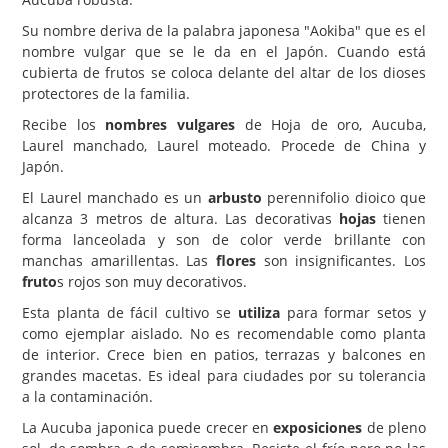
Su nombre deriva de la palabra japonesa "Aokiba" que es el
Carencias
nombre vulgar que se le da en el Japón. Cuando está
Fotos
cubierta de frutos se coloca delante del altar de los dioses
protectores de la familia.
Flores y Plantas
Recibe los
nombres vulgares
de Hoja de oro, Aucuba,
Árboles y Palmeras
Laurel manchado, Laurel moteado. Procede de China y
Japón.
Arbustos y Trepadoras
El Laurel manchado es un
arbusto
perennifolio dioico que
Cactus y Suculentas
alcanza 3 metros de altura. Las decorativas
hojas
tienen
forma lanceolada y son de color verde brillante con
manchas amarillentas. Las
flores
son insignificantes. Los
fruto
s rojos son muy decorativos.
Esta planta de fácil cultivo se
utiliza
para formar setos y
como ejemplar aislado. No es recomendable como planta
de interior. Crece bien en patios, terrazas y balcones en
grandes macetas. Es ideal para ciudades por su tolerancia
a la contaminación.
La Aucuba japonica puede crecer en
exposiciones
de pleno