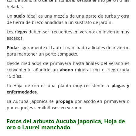
sol, de sombra o de semisombra. Resiste el frío pero no las
heladas.
Un
suelo
ideal es una mezcla de una parte de turba y otra
de tierra de brezo añadidas a un sustrato de jardín.
Los
riegos
deben ser frecuentes en verano; en invierno muy
escasos.
Podar
ligeramente el Laurel manchado a finales de invierno
para mantener un porte compacto.
Desde mediados de primavera hasta finales del verano es
conveniente añadirle un
abono
mineral con el riego cada
15 días.
La Hoja de oro es una planta muy resistente a
plagas y
enfermedades
.
La Aucuba japonica se
propaga
por acodo en primavera o
por esquejes semileñosos en verano.
Fotos del arbusto Aucuba japonica, Hoja de
oro o Laurel manchado