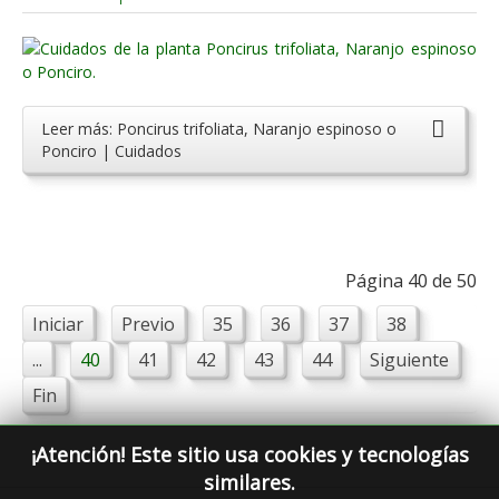
Leer más: Poncirus trifoliata, Naranjo espinoso o
Ponciro | Cuidados
Página 40 de 50
Iniciar
Previo
35
36
37
38
...
40
41
42
43
44
Siguiente
Fin
¡Atención! Este sitio usa cookies y tecnologías
similares.