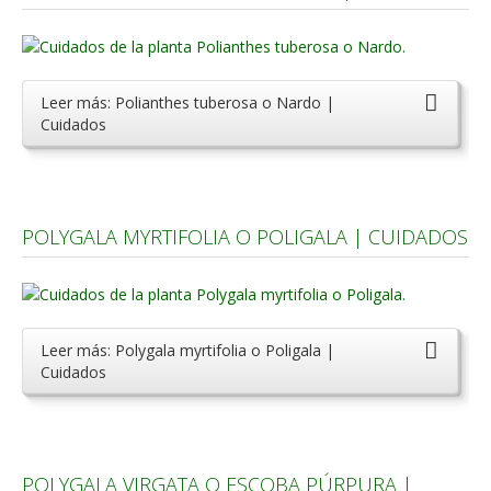
Carencias
Fotos
Leer más: Polianthes tuberosa o Nardo |
Flores y Plantas
Cuidados
Árboles y Palmeras
Arbustos y Trepadoras
Cactus y Suculentas
POLYGALA MYRTIFOLIA O POLIGALA | CUIDADOS
Leer más: Polygala myrtifolia o Poligala |
Cuidados
POLYGALA VIRGATA O ESCOBA PÚRPURA |