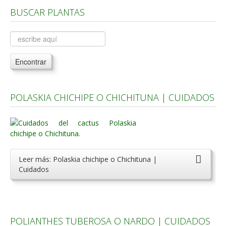
BUSCAR PLANTAS
Árboles, Cicas y Palmeras de la G a la Z
Plantas Anuales y Perennes
Plantas Bulbosas y Acuáticas
Encontrar
Plantas de Interior
Plantas Trepadoras
POLASKIA CHICHIPE O CHICHITUNA | CUIDADOS
Plantas Aromáticas y de Huerto
Plantas Carnívoras y Orquídeas
Consejos
Hemisferio Norte
Leer más: Polaskia chichipe o Chichituna |
Cuidados
Hemisferio Sur
Enfermedades
Animales
POLIANTHES TUBEROSA O NARDO | CUIDADOS
Hongos