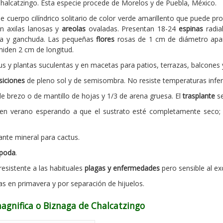
halcatzingo. Esta especie procede de Morelos y de Puebla, México.
e cuerpo cilíndrico solitario de color verde amarillento que puede pro
n axilas lanosas y
areolas
ovaladas. Presentan 18-24
espinas
radia
rga y ganchuda. Las pequeñas
flores
rosas de 1 cm de diámetro apa
iden 2 cm de longitud.
tus y plantas suculentas y en macetas para patios, terrazas, balcones 
siciones
de pleno sol y de semisombra. No resiste temperaturas inferi
e brezo o de mantillo de hojas y 1/3 de arena gruesa. El
trasplante
se
 verano esperando a que el sustrato esté completamente seco; re
ante mineral para cactus.
poda
.
esistente a las habituales
plagas y enfermedades
pero sensible al e
as en primavera y por separación de hijuelos.
agnifica o Biznaga de Chalcatzingo