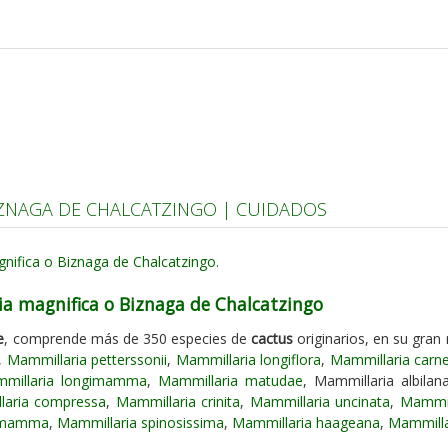
ZNAGA DE CHALCATZINGO | CUIDADOS
a magnifica o Biznaga de Chalcatzingo
e
, comprende más de 350 especies de
cactus
originarios, en su gran
,
Mammillaria petterssonii
,
Mammillaria longiflora
,
Mammillaria carn
millaria longimamma
,
Mammillaria matudae
, Mammillaria albilan
laria compressa
,
Mammillaria crinita
,
Mammillaria uncinata
,
Mammill
nimamma
,
Mammillaria spinosissima
,
Mammillaria haageana
,
Mammilla