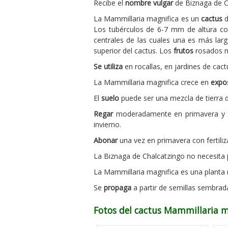
Recibe el
nombre vulgar
de Biznaga de C
La Mammillaria magnifica es un
cactus
d
Los tubérculos de 6-7 mm de altura co
centrales de las cuales una es más la
superior del cactus. Los
frutos
rosados m
Se utiliza
en rocallas, en jardines de cac
La Mammillaria magnifica crece en
expo
El
suelo
puede ser una mezcla de tierra d
Regar
moderadamente en primavera y en
invierno.
Abonar
una vez en primavera con fertiliz
La Biznaga de Chalcatzingo no necesita
La Mammillaria magnifica es una planta r
Se
propaga
a partir de semillas sembrad
Fotos del cactus Mammillaria m