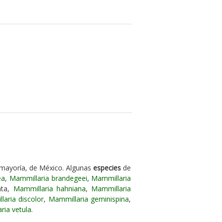
 mayoría, de México. Algunas
especies
de
ea
,
Mammillaria brandegeei
,
Mammillaria
ata,
Mammillaria hahniana
,
Mammillaria
aria discolor
,
Mammillaria geminispina
,
ria vetula
.