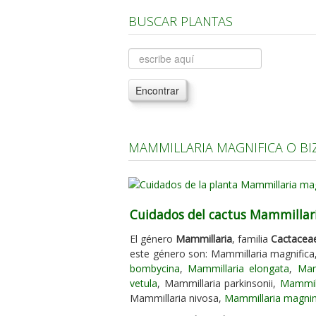
BUSCAR PLANTAS
Encontrar
MAMMILLARIA MAGNIFICA O BI
Cuidados del cactus Mammillari
El género
Mammillaria
, familia
Cactacea
este género son: Mammillaria magnifica
bombycina
,
Mammillaria elongata
,
Mam
vetula
, Mammillaria parkinsonii,
Mammil
Mammillaria nivosa,
Mammillaria mag