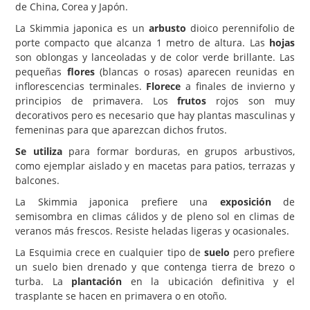
de China, Corea y Japón.
Carencias
La Skimmia japonica es un
arbusto
dioico perennifolio de
porte compacto que alcanza 1 metro de altura. Las
hojas
Fotos
son oblongas y lanceoladas y de color verde brillante. Las
Flores y Plantas
pequeñas
flores
(blancas o rosas) aparecen reunidas en
inflorescencias terminales.
Florece
a finales de invierno y
Árboles y Palmeras
principios de primavera. Los
frutos
rojos son muy
decorativos pero es necesario que hay plantas masculinas y
Arbustos y Trepadoras
femeninas para que aparezcan dichos frutos.
Cactus y Suculentas
Se utiliza
para formar borduras, en grupos arbustivos,
como ejemplar aislado y en macetas para patios, terrazas y
balcones.
La Skimmia japonica prefiere una
exposición
de
semisombra en climas cálidos y de pleno sol en climas de
veranos más frescos. Resiste heladas ligeras y ocasionales.
La Esquimia crece en cualquier tipo de
suelo
pero prefiere
un suelo bien drenado y que contenga tierra de brezo o
turba. La
plantación
en la ubicación definitiva y el
trasplante se hacen en primavera o en otoño.