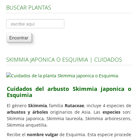
BUSCAR PLANTAS
Árboles, Cicas y Palmeras de la G a la Z
Plantas Anuales y Perennes
Plantas Bulbosas y Acuáticas
Encontrar
Plantas de Interior
Plantas Trepadoras
SKIMMIA JAPONICA O ESQUIMIA | CUIDADOS
Plantas Aromáticas y de Huerto
Plantas Carnívoras y Orquídeas
Consejos
Cuidados del arbusto Skimmia japonica o
Esquimia
Hemisferio Norte
Hemisferio Sur
El género
Skimmia
, familia
Rutaceae
, incluye 4 especies de
arbustos y árboles
originarios de Asia. Las
especies
son:
Enfermedades
Skimmia japonica, Skimmia laureola, Skimmia arborescens,
Skimmia anquetilia.
Animales
Recibe el
nombre vulgar
de Esquimia. Esta especie procede
Hongos