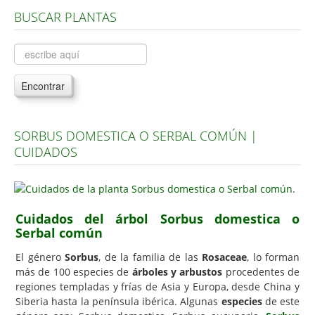
BUSCAR PLANTAS
Árboles, Cicas y Palmeras de la G a la Z
Plantas Anuales y Perennes
Plantas Bulbosas y Acuáticas
Encontrar
Plantas de Interior
Plantas Trepadoras
SORBUS DOMESTICA O SERBAL COMÚN |
Plantas Aromáticas y de Huerto
CUIDADOS
Plantas Carnívoras y Orquídeas
Consejos
Hemisferio Norte
Cuidados del árbol Sorbus domestica o
Serbal común
Hemisferio Sur
El género
Sorbus
, de la familia de las
Rosaceae
, lo forman
Enfermedades
más de 100 especies de
árboles y arbustos
procedentes de
regiones templadas y frías de Asia y Europa, desde China y
Animales
Siberia hasta la península ibérica. Algunas
especies
de este
Hongos