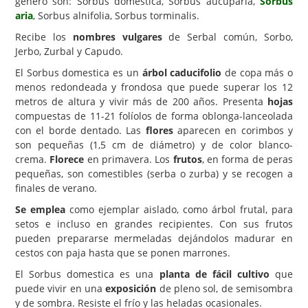
género son: Sorbus domestica, Sorbus aucuparia,
Sorbus
aria
, Sorbus alnifolia, Sorbus torminalis.
Carencias
Recibe los
nombres vulgares
de Serbal común, Sorbo,
Fotos
Jerbo, Zurbal y Capudo.
Flores y Plantas
El Sorbus domestica es un
árbol caducifolio
de copa más o
menos redondeada y frondosa que puede superar los 12
Árboles y Palmeras
metros de altura y vivir más de 200 años. Presenta
hojas
compuestas de 11-21 folíolos de forma oblonga-lanceolada
Arbustos y Trepadoras
con el borde dentado. Las
flores
aparecen en corimbos y
Cactus y Suculentas
son pequeñas (1,5 cm de diámetro) y de color blanco-
crema.
Florece
en primavera. Los
frutos
, en forma de peras
pequeñas, son comestibles (serba o zurba) y se recogen a
finales de verano.
Se emplea
como ejemplar aislado, como árbol frutal, para
setos e incluso en grandes recipientes. Con sus frutos
pueden prepararse mermeladas dejándolos madurar en
cestos con paja hasta que se ponen marrones.
El Sorbus domestica es una
planta de fácil cultivo
que
puede vivir en una
exposición
de pleno sol, de semisombra
y de sombra. Resiste el frío y las heladas ocasionales.