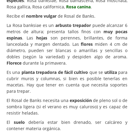
especies
: Rosa banksiae, Rosa damascena, Rosa moschata,
Rosa gallica, Rosa californica,
Rosa canina
.
Carencias
Recibe el
nombre vulgar
de Rosal de Banks.
Fotos
La Rosa banksiae es un
arbusto trepador
puede alcanzar 6
Flores y Plantas
metros de altura; presenta tallos finos con
muy pocas
espinas
. Las
hojas
son perennes, brillantes, de forma
Árboles y Palmeras
lanceolada y margen dentado. Las
flores
miden 4 cm de
diámetro, pueden ser blancas o amarillas y sencillas o
Arbustos y Trepadoras
dobles (según la variedad) y despiden algo de aroma.
Cactus y Suculentas
Florece
durante la primavera.
Es una
planta trepadora de fácil cultivo
que se
utiliza
para
cubrir muros y columnas, si bien es posible tenerlas en
macetas. Hay que tener en cuenta que necesita soportes
para trepar.
El Rosal de Banks necesita una
exposición
de pleno sol o de
sombra ligera (si el verano es muy caluroso) y es capaz de
resistir heladas.
El
suelo
debería estar bien drenado, ser calcáreo y
contener materia orgánica.