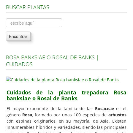
BUSCAR PLANTAS
Árboles, Cicas y Palmeras de la G a la Z
Plantas Anuales y Perennes
Plantas Bulbosas y Acuáticas
Encontrar
Plantas de Interior
Plantas Trepadoras
ROSA BANKSIAE O ROSAL DE BANKS |
Plantas Aromáticas y de Huerto
CUIDADOS
Plantas Carnívoras y Orquídeas
Consejos
Hemisferio Norte
Cuidados de la planta trepadora Rosa
banksiae o Rosal de Banks
Hemisferio Sur
El mayor exponente de la familia de las
Rosaceae
es el
Enfermedades
género
Rosa
, formado por unas 100 especies de
arbustos
con espinas originarios, en su mayoría, de Asia. Existen
Animales
innumerables híbridos y variedades, siendo las principales
Hongos