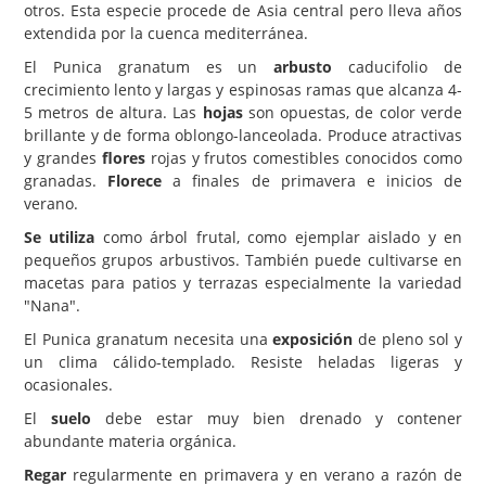
otros. Esta especie procede de Asia central pero lleva años
extendida por la cuenca mediterránea.
Carencias
El Punica granatum es un
arbusto
caducifolio de
Fotos
crecimiento lento y largas y espinosas ramas que alcanza 4-
Flores y Plantas
5 metros de altura. Las
hojas
son opuestas, de color verde
brillante y de forma oblongo-lanceolada. Produce atractivas
Árboles y Palmeras
y grandes
flores
rojas y frutos comestibles conocidos como
granadas.
Florece
a finales de primavera e inicios de
Arbustos y Trepadoras
verano.
Cactus y Suculentas
Se utiliza
como árbol frutal, como ejemplar aislado y en
pequeños grupos arbustivos. También puede cultivarse en
macetas para patios y terrazas especialmente la variedad
"Nana".
El Punica granatum necesita una
exposición
de pleno sol y
un clima cálido-templado. Resiste heladas ligeras y
ocasionales.
El
suelo
debe estar muy bien drenado y contener
abundante materia orgánica.
Regar
regularmente en primavera y en verano a razón de