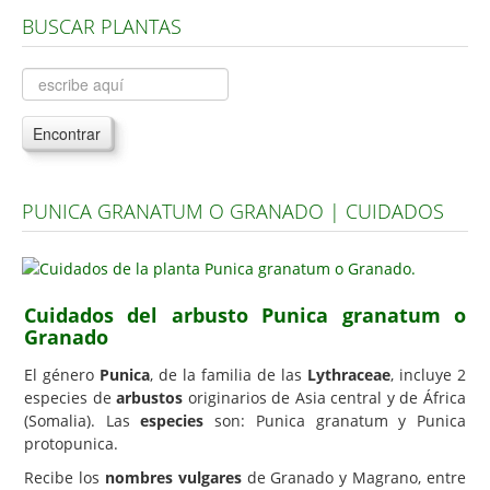
BUSCAR PLANTAS
Árboles, Cicas y Palmeras de la G a la Z
Plantas Anuales y Perennes
Plantas Bulbosas y Acuáticas
Encontrar
Plantas de Interior
Plantas Trepadoras
PUNICA GRANATUM O GRANADO | CUIDADOS
Plantas Aromáticas y de Huerto
Plantas Carnívoras y Orquídeas
Consejos
Cuidados del arbusto Punica granatum o
Granado
Hemisferio Norte
Hemisferio Sur
El género
Punica
, de la familia de las
Lythraceae
, incluye 2
especies de
arbustos
originarios de Asia central y de África
Enfermedades
(Somalia). Las
especies
son: Punica granatum y Punica
protopunica.
Animales
Recibe los
nombres vulgares
de Granado y Magrano, entre
Hongos