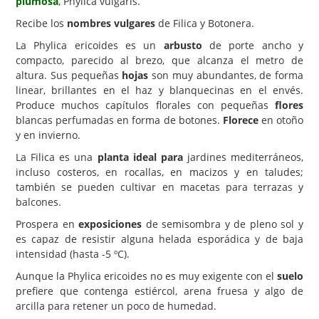
plumosa
, Phylica vulgaris.
Recibe los
nombres vulgares
de Filica y Botonera.
Carencias
La Phylica ericoides es un
arbusto
de porte ancho y
Fotos
compacto, parecido al brezo, que alcanza el metro de
Flores y Plantas
altura. Sus pequeñas
hojas
son muy abundantes, de forma
linear, brillantes en el haz y blanquecinas en el envés.
Árboles y Palmeras
Produce muchos capítulos florales con pequeñas
flores
blancas perfumadas en forma de botones.
Florece
en otoño
Arbustos y Trepadoras
y en invierno.
Cactus y Suculentas
La Filica es una
planta ideal para
jardines mediterráneos,
incluso costeros, en rocallas, en macizos y en taludes;
también se pueden cultivar en macetas para terrazas y
balcones.
Prospera en
exposiciones
de semisombra y de pleno sol y
es capaz de resistir alguna helada esporádica y de baja
intensidad (hasta -5 ºC).
Aunque la Phylica ericoides no es muy exigente con el
suelo
prefiere que contenga estiércol, arena fruesa y algo de
arcilla para retener un poco de humedad.