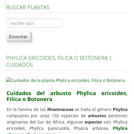
BUSCAR PLANTAS
Árboles, Cicas y Palmeras de la G a la Z
Plantas Anuales y Perennes
Plantas Bulbosas y Acuáticas
Encontrar
Plantas de Interior
Plantas Trepadoras
PHYLICA ERICOIDES, FILICA O BOTONERA |
Plantas Aromáticas y de Huerto
CUIDADOS
Plantas Carnívoras y Orquídeas
Consejos
Hemisferio Norte
Cuidados del arbusto Phylica ericoides,
Filica o Botonera
Hemisferio Sur
En la familia de las
Rhamnaceae
se halla el género
Phylica
Enfermedades
compuesto por unas 150 especies de
arbustos
perennes
originarios del Sur de África. Algunas
especies
son: Phylica
Animales
ericoides, Phylica paniculata, Phylica arborea,
Phylica
Hongos