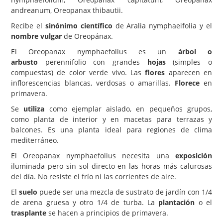
andreanum, Oreopanax thibautii.
Carencias
Recibe el
sinónimo científico
de Aralia nymphaeifolia y el
Fotos
nombre vulgar
de Oreopánax.
Flores y Plantas
El Oreopanax nymphaefolius es un
árbol o
arbusto
perennifolio con grandes
hojas
(simples o
Árboles y Palmeras
compuestas) de color verde vivo. Las
flores
aparecen en
inflorescencias blancas, verdosas o amarillas.
Florece
en
Arbustos y Trepadoras
primavera.
Cactus y Suculentas
Se
utiliza
como ejemplar aislado, en pequeños grupos,
como planta de interior y en macetas para terrazas y
balcones. Es una planta ideal para regiones de clima
mediterráneo.
El Oreopanax nymphaefolius necesita una
exposición
iluminada pero sin sol directo en las horas más calurosas
del día. No resiste el frío ni las corrientes de aire.
El
suelo
puede ser una mezcla de sustrato de jardín con 1/4
de arena gruesa y otro 1/4 de turba. La
plantación
o el
trasplante
se hacen a principios de primavera.