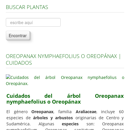
BUSCAR PLANTAS
Árboles, Cicas y Palmeras de la G a la Z
Plantas Anuales y Perennes
Plantas Bulbosas y Acuáticas
Encontrar
Plantas de Interior
Plantas Trepadoras
OREOPANAX NYMPHAEFOLIUS O OREOPÁNAX |
Plantas Aromáticas y de Huerto
CUIDADOS
Plantas Carnívoras y Orquídeas
Consejos
Hemisferio Norte
Cuidados del árbol Oreopanax
Hemisferio Sur
nymphaefolius o Oreopánax
Enfermedades
El género
Oreopanax
, familia
Araliaceae
, incluye 60
especies de
árboles y arbustos
originarias de Centro y
Animales
Sudamérica. Algunas
especies
son: Oreopanax
Hongos
nymphaefolium, Oreopanax capitatum, Oreopanax