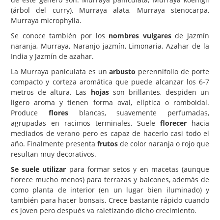
(árbol del curry), Murraya alata, Murraya stenocarpa,
Carencias
Murraya microphylla.
Fotos
Se conoce también por los
nombres vulgares
de Jazmín
naranja, Murraya, Naranjo jazmín, Limonaria, Azahar de la
Flores y Plantas
India y Jazmín de azahar.
Árboles y Palmeras
La Murraya paniculata es un
arbusto
perennifolio de porte
compacto y corteza aromática que puede alcanzar los 6-7
Arbustos y Trepadoras
metros de altura. Las
hojas
son brillantes, despiden un
Cactus y Suculentas
ligero aroma y tienen forma oval, elíptica o romboidal.
Produce
flores
blancas, suavemente perfumadas,
agrupadas en racimos terminales. Suele
florecer
hacia
mediados de verano pero es capaz de hacerlo casi todo el
año. Finalmente presenta
frutos
de color naranja o rojo que
resultan muy decorativos.
Se suele utilizar
para formar setos y en macetas (aunque
florece mucho menos) para terrazas y balcones, además de
como planta de interior (en un lugar bien iluminado) y
también para hacer bonsais. Crece bastante rápido cuando
es joven pero después va raletizando dicho crecimiento.