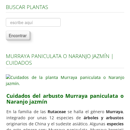
BUSCAR PLANTAS
Árboles, Cicas y Palmeras de la G a la Z
Plantas Anuales y Perennes
Plantas Bulbosas y Acuáticas
Encontrar
Plantas de Interior
Plantas Trepadoras
MURRAYA PANICULATA O NARANJO JAZMÍN |
Plantas Aromáticas y de Huerto
CUIDADOS
Plantas Carnívoras y Orquídeas
Consejos
Hemisferio Norte
Cuidados del arbusto Murraya paniculata o
Hemisferio Sur
Naranjo jazmín
Enfermedades
En la familia de las
Rutaceae
se halla el género
Murraya
,
integrado por unas 12 especies de
árboles y arbustos
Animales
originarios de China y el sudeste asiático. Algunas
especies
Hongos
de este género son: Murraya paniculata, Murraya koenigii