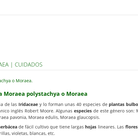
EA | CUIDADOS
sa Moraea polystachya o Moraea
ia de las
Iridaceae
y lo forman unas 40 especies de
plantas bulb
ánico inglés Robert Moore. Algunas
especies
de este género son: 
raea pavonia, Moraea edulis, Moraea glaucopsis.
herbácea
de fácil cultivo que tiene largas
hojas
lineares. Las
flores
las, violetas, blancas, etc.