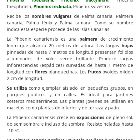
theophrasti,
Phoenix reclinata
, Phoenix sylvestris.
Carencias
Recibe los
nombres vulgares
de Palma canaria, Palmera
Fotos
canaria, Palma fénix y Palma tamara. Como su nombre
indica esta especie procede de las Islas Canarias.
Flores y Plantas
La Phoenix canariensis es una
palmera
de crecimiento
Árboles y Palmeras
lento que alcanza 20 metros de altura. Las largas
hojas
pinnadas de hasta 7 metros de longitud presentan foliolos
Arbustos y Trepadoras
acuminados de volor verde brillante. Produce largas
Cactus y Suculentas
inflorescencias (espádices) curvadas de hasta 1 metro de
longitud con
flores
blanquecinas. Los
frutos
ovoides miden
2 cm de longitud.
Se utiliza
como ejemplar aislado, en pequeños grupos, en
parques públicos y en calles. Es ideal para jardines
costeros mediterráneos. Las plantas jóvenes se utilizan en
macetas como plantas de interior y de terraza y patio.
La Phoenix canariensis crece en
exposiciones
de pleno sol,
de semisombra e incluso de sombra. Resiste heladas hasta
-10 ºC.