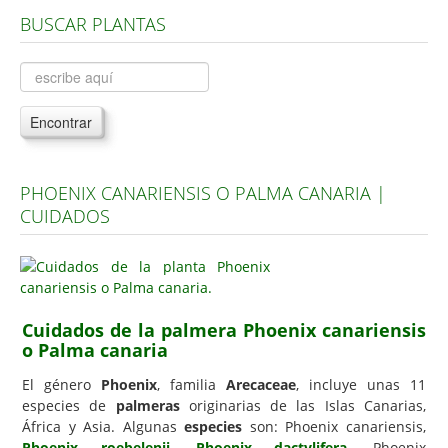
BUSCAR PLANTAS
Árboles, Cicas y Palmeras de la G a la Z
Plantas Anuales y Perennes
Plantas Bulbosas y Acuáticas
Encontrar
Plantas de Interior
Plantas Trepadoras
PHOENIX CANARIENSIS O PALMA CANARIA |
Plantas Aromáticas y de Huerto
CUIDADOS
Plantas Carnívoras y Orquídeas
Consejos
Hemisferio Norte
Cuidados de la palmera Phoenix canariensis
Hemisferio Sur
o Palma canaria
Enfermedades
El género
Phoenix
, familia
Arecaceae
, incluye unas 11
especies de
palmeras
originarias de las Islas Canarias,
Animales
África y Asia. Algunas
especies
son: Phoenix canariensis,
Hongos
Phoenix roebelenii
,
Phoenix dactylifera
, Phoenix