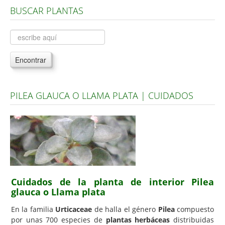
BUSCAR PLANTAS
Árboles, Cicas y Palmeras de la G a la Z
Plantas Anuales y Perennes
Plantas Bulbosas y Acuáticas
Encontrar
Plantas de Interior
Plantas Trepadoras
PILEA GLAUCA O LLAMA PLATA | CUIDADOS
Plantas Aromáticas y de Huerto
Plantas Carnívoras y Orquídeas
Consejos
Hemisferio Norte
Hemisferio Sur
Cuidados de la planta de interior Pilea
Enfermedades
glauca o Llama plata
Animales
En la familia
Urticaceae
de halla el género
Pilea
compuesto
por unas 700 especies de
plantas herbáceas
distribuidas
Hongos