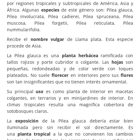
por regiones tropicales y subtropicales de América, Asia y
África. Algunas
especies
de este género son: Pilea glauca,
Carencias
Pilea involucrata, Pilea cadierei, Pilea spruceana, Pilea
Fotos
muscosa, Pilea forgetii, Pilea reticulata, Pilea
nummularifolia.
Flores y Plantas
Recibe el
nombre vulgar
de Llama plata. Esta especie
Árboles y Palmeras
procede de Asia.
Arbustos y Trepadoras
La Pilea glauca es una
planta herbácea
ramificada con
tallos rojizos y porte cubridor o colgante. Las
hojas
son
Cactus y Suculentas
pequeñas, redondeadas y de color verde con toques
plateados. No suele
florecer
en interiores pero sus
flores
son tan insignificantes que no tienen interés ornamental.
Su principal
uso
es como planta de interior en macetas
colgantes, en terrarios y en minijardines de interior. En
climas tropicales resulta una magnífica cobertora de
sotobosques claros.
La
exposición
de la Pilea glauca debería estar bien
iluminada pero sin recibir el sol directamente. Es
una
planta tropical
a la que no convienen los cambios