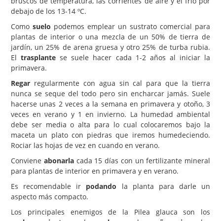
bruscos de temperatura, las corrientes de aire y el frío por
debajo de los 13-14 ºC.
Como
suelo
podemos emplear un sustrato comercial para
plantas de interior o una mezcla de un 50% de tierra de
jardín, un 25% de arena gruesa y otro 25% de turba rubia.
El
trasplante
se suele hacer cada 1-2 años al iniciar la
primavera.
Regar
regularmente con agua sin cal para que la tierra
nunca se seque del todo pero sin encharcar jamás. Suele
hacerse unas 2 veces a la semana en primavera y otoño, 3
veces en verano y 1 en invierno. La humedad ambiental
debe ser media o alta para lo cual colocaremos bajo la
maceta un plato con piedras que iremos humedeciendo.
Rociar las hojas de vez en cuando en verano.
Conviene
abonarla
cada 15 días con un fertilizante mineral
para plantas de interior en primavera y en verano.
Es recomendable ir
podando
la planta para darle un
aspecto más compacto.
Los principales enemigos de la Pilea glauca son los